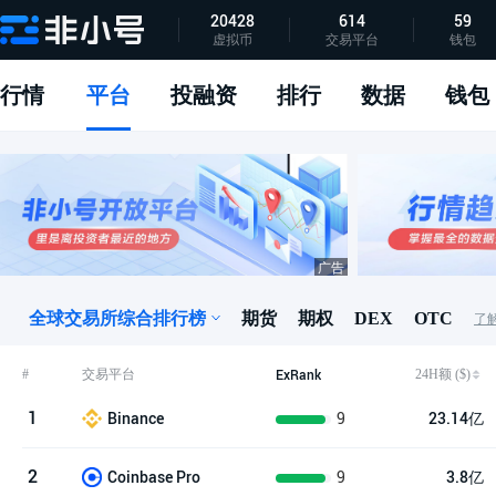
20428
614
59
虚拟币
交易平台
钱包
指标说明
APP下载
问题反馈
行情
平台
投融资
排行
数据
钱包
全球交易所综合排行榜
期货
期权
DEX
OTC
了解
ExRank
24H额 ($)
#
交易平台
1
9
23.14亿
Binance
2
9
3.8亿
Coinbase Pro