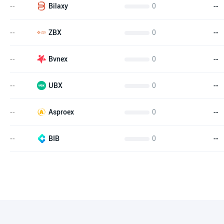
--
0
--
Bilaxy
--
0
--
ZBX
--
0
--
Bvnex
--
0
--
UBX
--
0
--
Asproex
--
0
--
BIB