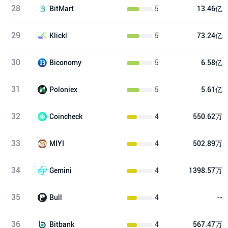
28
5
13.46亿
BitMart
29
5
73.24亿
Klickl
30
5
6.58亿
Biconomy
31
5
5.61亿
Poloniex
32
4
550.62万
Coincheck
33
4
502.89万
MIYI
34
4
1398.57万
Gemini
35
4
--
Bull
36
4
567.47万
Bitbank