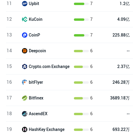
11
7
1.2亿
Upbit
12
7
4.09亿
KuCoin
13
7
225.88亿
CoinP
14
6
--
Deepcoin
15
6
2.37亿
Crypto.com Exchange
16
6
246.28万
bitFlyer
17
6
3689.18万
Bitfinex
18
6
--
AscendEX
19
6
693.22万
HashKey Exchange