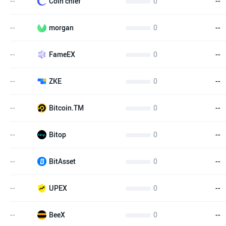
--
0
--
Coin chief
--
0
--
morgan
--
0
--
FameEX
--
0
--
ZKE
--
0
--
Bitcoin.TM
--
0
--
Bitop
--
0
--
BitAsset
--
0
--
UPEX
--
0
--
BeeX