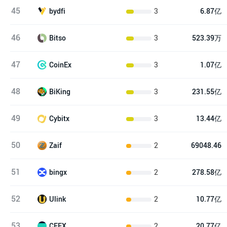
45
3
6.87亿
bydfi
46
3
523.39万
Bitso
47
3
1.07亿
CoinEx
48
3
231.55亿
BiKing
49
3
13.44亿
Cybitx
50
2
69048.46
Zaif
51
2
278.58亿
bingx
52
2
10.77亿
Ulink
53
2
20.77亿
CEEX