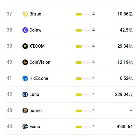
37
4
10.86亿
Bitrue
38
4
42.5亿
Coinw
39
4
29.34亿
XT.COM
40
4
12.19亿
CoinVision
41
4
6.52亿
HKEx.one
42
4
229.04万
Luno
43
4
--
hornet
44
4
4930.54
Exmo