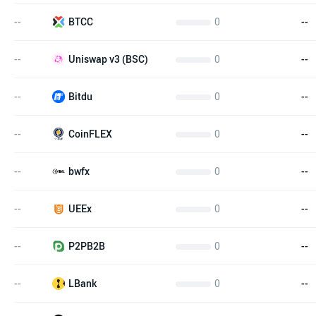
--
0
--
BTCC
--
0
--
Uniswap v3 (BSC)
--
0
--
Bitdu
--
0
--
CoinFLEX
--
0
--
bwfx
--
0
--
UEEx
--
0
--
P2PB2B
--
0
--
LBank