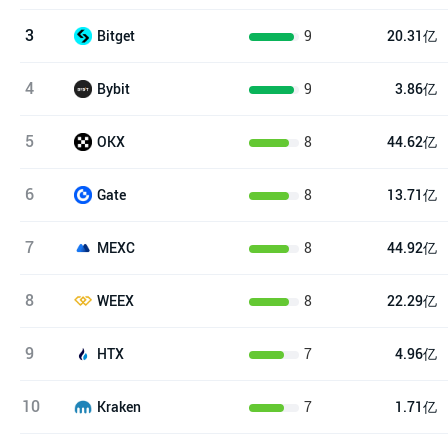
3
9
20.31亿
Bitget
4
9
3.86亿
Bybit
5
8
44.62亿
OKX
6
8
13.71亿
Gate
7
8
44.92亿
MEXC
8
8
22.29亿
WEEX
9
7
4.96亿
HTX
10
7
1.71亿
Kraken