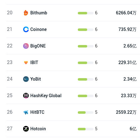
20
6
6266.04万
Bithumb
21
6
735.92万
Coinone
22
6
2.65亿
BigONE
23
6
229.31亿
IBIT
24
6
2.34亿
YoBit
25
6
23.33万
HashKey Global
26
5
2559.22万
HitBTC
27
5
6亿
Hotcoin