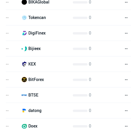
--
0
--
BIKAGlobal
--
0
--
Tokencan
--
0
--
DigiFinex
--
0
--
Bijieex
--
0
--
KEX
--
0
--
BitForex
--
0
--
BTSE
--
0
--
datong
--
0
--
Doex