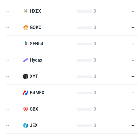
--
0
--
HXEX
--
0
--
GOKO
--
0
--
SENbit
--
0
--
Hydax
--
0
--
XYT
--
0
--
BitMEX
--
0
--
CBX
--
0
--
JEX