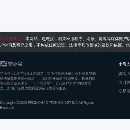
免责声明：
本网站、超链接、相关应用程序、论坛、博客等媒体账户
户学习及研究之用，不构成任何投资、法律等其他领域的建议和依据。您
小号
媒体
非小号于2017年8月正式创立，非小号是区块链行业起步最早的
区块链数据资讯平台之一。我们的使命是“打造中立，权威的区
项目
块链综合信息平台”，非小号秉承“一切以用户为本”的经营理
念，为用户提供优质的区块链信息分享服务。
交易
Copyright ©2023 FEIXIAOHAO TECHNOLOGY INC All Rights
Reserved