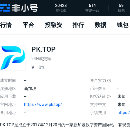
20428
614
59
虚拟币
交易平台
钱包
指标说明
APP下载
问题反馈
行情
平台
投融资
排行
数据
钱包
PK.TOP
24H成交额
¥
0%
成立时间
--
资产实力
-
注册地区
新加坡
币种数量
-
应用下载
--
KYC认证
未知
官网地址
https://www.pk.top/
支持中文
未知
备用地址
--
手续费用
PK.TOP是成立于2017年12月20日的一家新加坡数字资产国际站