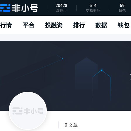
20428
614
59
虚拟币
交易平台
钱包
指标说明
APP下载
问题反馈
行情
平台
投融资
排行
数据
钱包
0 文章