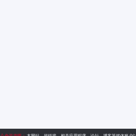
免责声明：
本网站、超链接、相关应用程序、论坛、博客等媒体账户