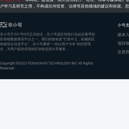
户学习及研究之用，不构成任何投资、法律等其他领域的建议和依据。您
小号
媒体
非小号于2017年8月正式创立，非小号是区块链行业起步最早的
区块链数据资讯平台之一。我们的使命是“打造中立，权威的区
项目
块链综合信息平台”，非小号秉承“一切以用户为本”的经营理
念，为用户提供优质的区块链信息分享服务。
交易
Copyright ©2023 FEIXIAOHAO TECHNOLOGY INC All Rights
Reserved