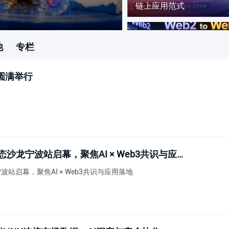
链上应用范式
FXH.AI生态版图持
他
专栏
圆满举行
从“养猫挖矿”到 EduFi 生态
正在用更轻量的方式打开 W
OG（Open Genesis）全球生态沙龙宁波站启幕，聚焦AI × Web3共识与应用落地
PinPet × VELA：Sola
龙宁波站启幕，聚焦AI × Web3共识与应用落地
引擎与收益对冲协议，重构
范式