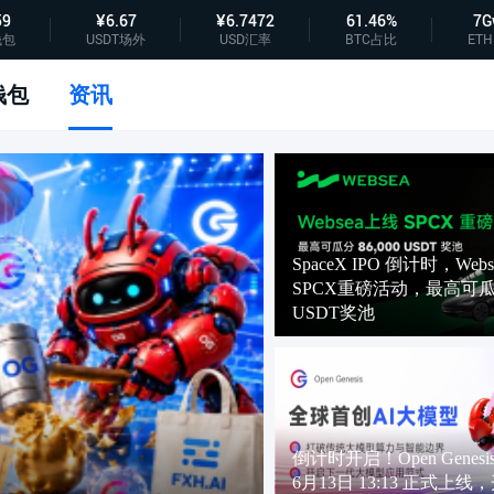
59
¥6.67
¥6.7472
61.46%
7G
钱包
USDT场外
USD汇率
BTC占比
ETH
钱包
资讯
SpaceX IPO 倒计时，Web
SPCX重磅活动，最高可瓜分
USDT奖池
倒计时开启！Open Genesis
6月13日 13:13 正式上