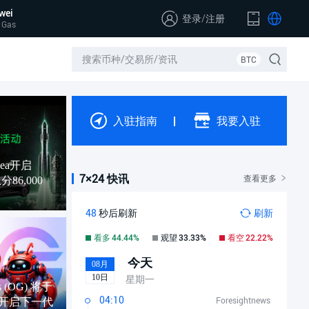
wei
登录
/
注册
 Gas
BTC
入驻指南
我要入驻
sea开启
7×24 快讯
查看更多
86,000
47
秒后刷新
刷新
已刷新
看多
44.44%
观望
33.33%
看空
22.22%
今天
08月
10日
星期一
 (OG) 将于
04:10
Foresightnews
线，开启下一代