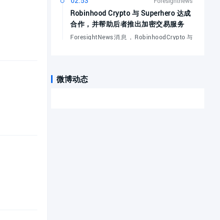
02:53
Foresightnews
Robinhood Crypto 与 Superhero 达成
合作，并帮助后者推出加密交易服务
新人福利活动，
ForesightNews消息，RobinhoodCrypto与
空投奖励
Superhero达成合作，帮助其推出
SuperheroCrypto服务。该服务由Bitstampb
...
[展开]
02:48
Foresightnews
微博动态
TUT 24 小时涨逾 54%，现报 0.205
USDT
ForesightNews消息，据Bitget行情显示，
TUT24小时涨逾54%，现报0.205USDT。
02:18
Foresightnews
某地址以 76.368 美元均价开仓 50 万
枚 SOL 多单，浮盈 16 万美元
ForesightNews消息，据@ai_9684xtpa监
测，某地址价值3793万美元的TWAP订单已
全部成交，现已持有50万枚SOL做多仓位，
...
[展开]
02:10
Foresightnews