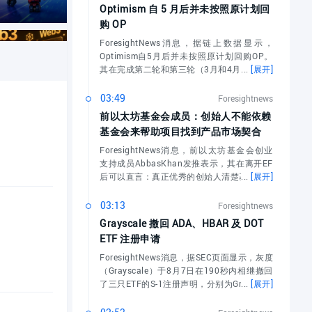
Optimism 自 5 月后并未按照原计划回
续拓展：AiLINK连接市场数据、AI洞察与安全协作
购 OP
ForesightNews消息，据链上数据显示，
Optimism自5月后并未按照原计划回购OP。
其在完成第二轮和第三轮（3月和4月）月度
...
[展开]
03:49
Foresightnews
：CoinCat
前以太坊基金会成员：创始人不能依赖
eb3 入口
基金会来帮助项目找到产品市场契合
ForesightNews消息，前以太坊基金会创业
支持成员AbbasKhan发推表示，其在离开EF
后可以直言：真正优秀的创始人清楚基金会
...
[展开]
03:13
Foresightnews
na首创原子交易
Grayscale 撤回 ADA、HBAR 及 DOT
DeFi金融
ETF 注册申请
ForesightNews消息，据SEC页面显示，灰度
（Grayscale）于8月7日在190秒内相继撤回
了三只ETF的S-1注册声明，分别为Grayscale
...
[展开]