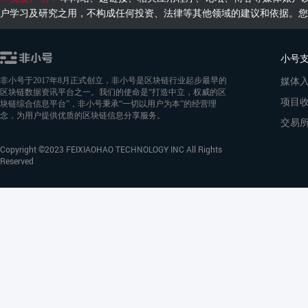
户学习及研究之用，不构成任何投资、法律等其他领域的建议和依据。您
小号
媒体
非小号于2017年8月正式创立，非小号是区块链行业起步最早的
区块链数据资讯平台之一。我们的使命是“打造中立，权威的区
项目
块链综合信息平台”，非小号秉承“一切以用户为本”的经营理
念，为用户提供优质的区块链信息分享服务。
交易
Copyright ©2023 FEIXIAOHAO TECHNOLOGY INC All Rights
Reserved