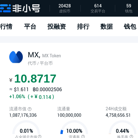
20428
614
59
虚拟币
交易平台
钱包
指标说明
APP下载
问题反馈
行情
平台
投融资
排行
数据
钱包
MX,
MX Token
代币
平台币
/
10.8717
¥
≈
$1.611
฿0.00002506
+1.06%
(
+
¥
)
0.114
流通市值
流通量
24H成交额
1,087,176,336
100,000,000
4,758,656.51
0.01%
10.00%
0.44%
占全球总市值
流通率
换手率