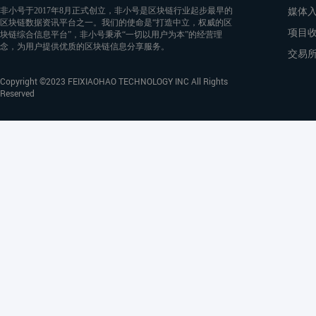
媒体
非小号于2017年8月正式创立，非小号是区块链行业起步最早的
区块链数据资讯平台之一。我们的使命是“打造中立，权威的区
项目
块链综合信息平台”，非小号秉承“一切以用户为本”的经营理
念，为用户提供优质的区块链信息分享服务。
交易
Copyright ©2023 FEIXIAOHAO TECHNOLOGY INC All Rights
Reserved