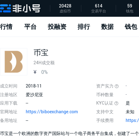
20428
614
59
虚拟币
交易平台
钱包
指标说明
APP下载
问题反馈
行情
平台
投融资
排行
数据
钱包
币宝
24H成交额
¥
0%
成立时间
2018-11
资产实力
-
注册地区
爱沙尼亚
币种数量
-
应用下载
--
KYC认证
是
官网地址
https://biboexchange.com
支持中文
未知
备用地址
--
手续费用
币宝是一个欧洲的数字资产国际站与一个电子商务平台集成，创建了一个