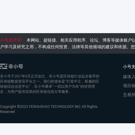
免责声明：
本网站、超链接、相关应用程序、论坛、博客等媒体账户
户学习及研究之用，不构成任何投资、法律等其他领域的建议和依据。您
小号
媒体
非小号于2017年8月正式创立，非小号是区块链行业起步最早的
区块链数据资讯平台之一。我们的使命是“打造中立，权威的区
项目
块链综合信息平台”，非小号秉承“一切以用户为本”的经营理
念，为用户提供优质的区块链信息分享服务。
交易
Copyright ©2023 FEIXIAOHAO TECHNOLOGY INC All Rights
Reserved