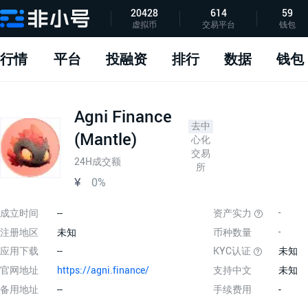
20428
614
59
虚拟币
交易平台
钱包
指标说明
APP下载
问题反馈
行情
平台
投融资
排行
数据
钱包
Agni Finance
去中
(Mantle)
心化
交易
24H成交额
所
¥
0%
成立时间
--
资产实力
-
注册地区
未知
币种数量
-
应用下载
--
KYC认证
未知
官网地址
https://agni.finance/
支持中文
未知
备用地址
--
手续费用
-