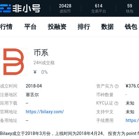
20428
614
59
虚拟币
交易平台
钱包
指标说明
APP下载
问题反馈
行情
平台
投融资
排行
数据
钱包
币系
24H成交额
¥
0%
成立时间
2018-04
资产实力
¥376.
注册地区
塞舌尔
币种数量
-
应用下载
--
KYC认证
未知
官网地址
https://bilaxy.com/
支持中文
未知
备用地址
--
手续费用
Bilaxy成立于2018年3月份，上线时间为2018年4月24。 投资方为 po