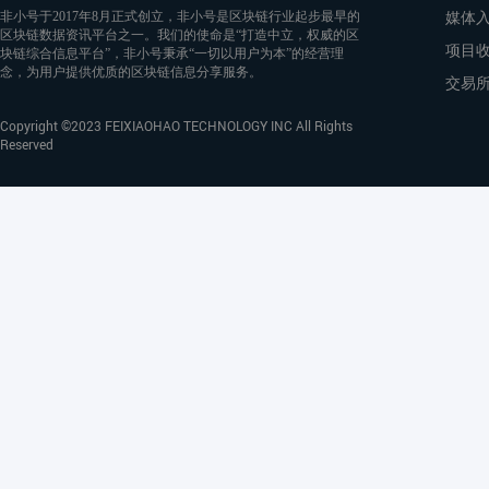
媒体
非小号于2017年8月正式创立，非小号是区块链行业起步最早的
区块链数据资讯平台之一。我们的使命是“打造中立，权威的区
项目
块链综合信息平台”，非小号秉承“一切以用户为本”的经营理
念，为用户提供优质的区块链信息分享服务。
交易
Copyright ©2023 FEIXIAOHAO TECHNOLOGY INC All Rights
Reserved