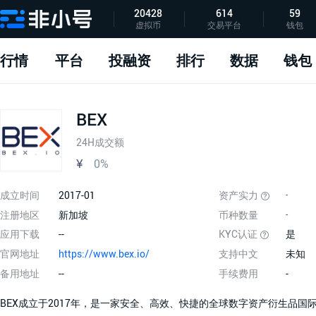
20428
614
59
虚拟币
交易平台
钱包
指标说明
APP下载
问题反馈
行情
平台
投融资
排行
数据
钱包
BEX
24H成交额
¥
0%
成立时间
2017-01
资产实力
-
注册地区
新加坡
币种数量
-
应用下载
--
KYC认证
是
官网地址
https://www.bex.io/
支持中文
未知
备用地址
--
手续费用
-
BEX成立于2017年，是一家安全、高效、快捷的全球数字资产衍生品