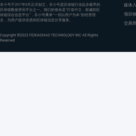
媒体
非小号于2017年8月正式创立，非小号是区块链行业起步最早的
区块链数据资讯平台之一。我们的使命是“打造中立，权威的区
项目
块链综合信息平台”，非小号秉承“一切以用户为本”的经营理
念，为用户提供优质的区块链信息分享服务。
交易
Copyright ©2023 FEIXIAOHAO TECHNOLOGY INC All Rights
Reserved