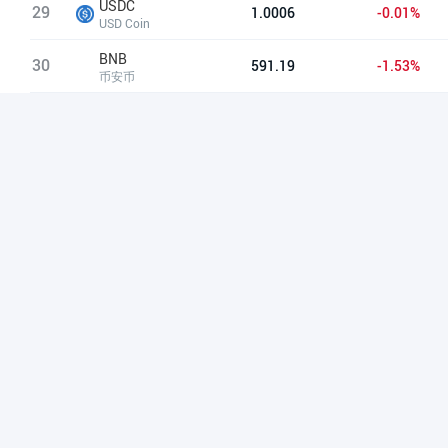
USDC
29
1.0006
-0.01%
USD Coin
BNB
30
591.19
-1.53%
币安币