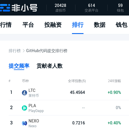
20428
614
59
虚拟币
交易平台
钱包
指标说明
APP下载
问题反馈
行情
平台
投融资
排行
数据
钱包
排行榜
GitHub代码提交排行榜
提交频率
贡献者人数
全球指数($)
24H涨幅
#
币种
LTC
1
45.4564
+0.90%
莱特币
PLA
2
--
0%
PlayDapp
NEXO
3
0.7216
+0.40%
Nexo