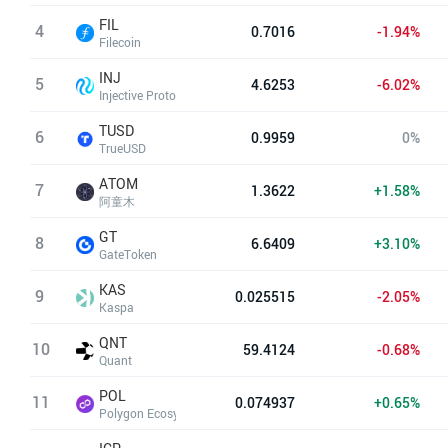
FIL
4
0.7016
-1.94%
Filecoin
INJ
5
4.6253
-6.02%
Injective Protocol
TUSD
6
0.9959
0%
TrueUSD
ATOM
7
1.3622
+1.58%
阿童木
GT
8
6.6409
+3.10%
GateToken
KAS
9
0.025515
-2.05%
Kaspa
QNT
10
59.4124
-0.68%
Quant
POL
11
0.074937
+0.65%
Polygon Ecosystem Token