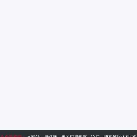
免责声明：
本网站、超链接、相关应用程序、论坛、博客等媒体账户