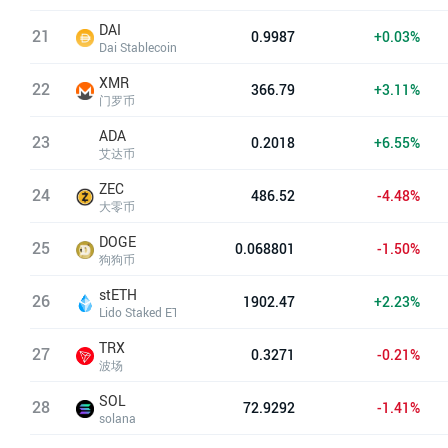
DAI
21
0.9987
+0.03%
Dai Stablecoin
XMR
22
366.79
+3.11%
门罗币
ADA
23
0.2018
+6.55%
艾达币
ZEC
24
486.52
-4.48%
大零币
DOGE
25
0.068801
-1.50%
狗狗币
stETH
26
1902.47
+2.23%
Lido Staked ETH
TRX
27
0.3271
-0.21%
波场
SOL
28
72.9292
-1.41%
solana