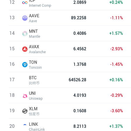
ICP
12
2.0869
+0.24%
Internet Computer(Dfinity)
AAVE
13
89.2258
-1.11%
Aave
MNT
14
0.4086
+1.57%
Mantle
AVAX
15
6.4562
-2.93%
Avalanche
TON
16
1.3768
-1.45%
Toncoin
BTC
17
64526.28
+0.16%
比特币
UNI
18
4.0193
-0.29%
Uniswap
XLM
19
0.1608
-3.60%
恒星币
LINK
20
8.2113
+1.37%
ChainLink