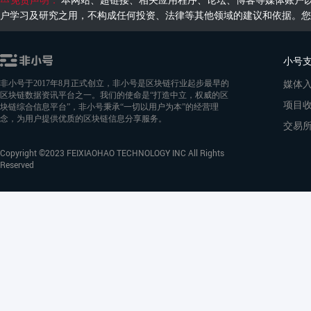
户学习及研究之用，不构成任何投资、法律等其他领域的建议和依据。您
小号
媒体
非小号于2017年8月正式创立，非小号是区块链行业起步最早的
区块链数据资讯平台之一。我们的使命是“打造中立，权威的区
项目
块链综合信息平台”，非小号秉承“一切以用户为本”的经营理
念，为用户提供优质的区块链信息分享服务。
交易
Copyright ©2023 FEIXIAOHAO TECHNOLOGY INC All Rights
Reserved