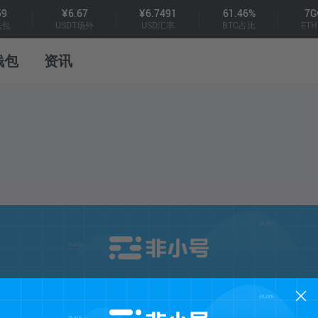
59
¥6.67
¥6.7491
61.46%
7G
钱包
USDT场外
USD汇率
BTC占比
ETH
钱包
资讯
手机登录
注册