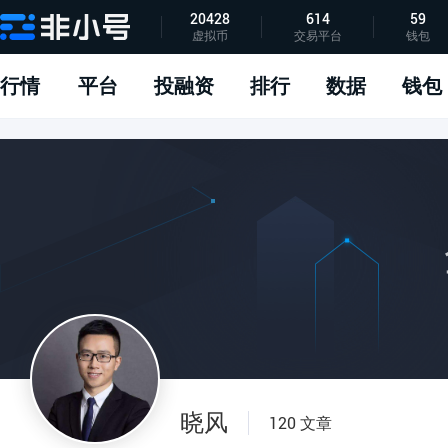
20428
614
59
虚拟币
交易平台
钱包
指标说明
APP下载
问题反馈
行情
平台
投融资
排行
数据
钱包
晓风
120 文章