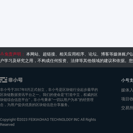
免责声明：
本网站、超链接、相关应用程序、论坛、博客等媒体账户
户学习及研究之用，不构成任何投资、法律等其他领域的建议和依据。您
小号
媒体
非小号于2017年8月正式创立，非小号是区块链行业起步最早的
区块链数据资讯平台之一。我们的使命是“打造中立，权威的区
项目
块链综合信息平台”，非小号秉承“一切以用户为本”的经营理
念，为用户提供优质的区块链信息分享服务。
交易
Copyright ©2023 FEIXIAOHAO TECHNOLOGY INC All Rights
Reserved