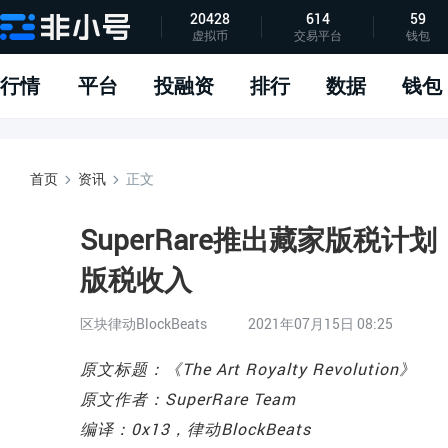
20428
614
59
虚拟币
交易平台
钱包
指标说明
APP下载
问题反馈
行情
平台
投融资
排行
数据
钱包
首页
资讯
正文
SuperRare推出藏家版税
版税收入
区块律动BlockBeats
2021年07月15日 08:25
原文标题：《The Art Royalty Revolution》
原文作者：SuperRare Team
编译：0x13，律动BlockBeats