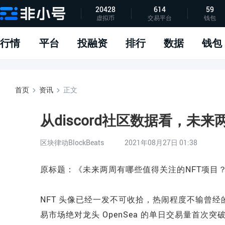
20428
614
59
虚拟币
交易平台
钱包
指标说明
APP下载
问题反馈
行情
平台
投融资
排行
数据
钱包
首页
资讯
正文
从discord社区数据看，未
区块律动BlockBeats
2021年08月27日 01:38
原标题：《未来两周有哪些值得关注的NFT项目
NFT 头像已经一发不可收拾，热闹程度不输曾经的「De
易市场绝对龙头 OpenSea 的单日交易量首次