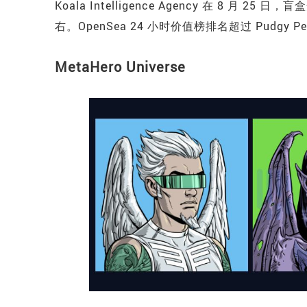
Koala Intelligence Agency 在 8 月 25
右。OpenSea 24 小时价值榜排名超过 Pudgy Pe
MetaHero Universe