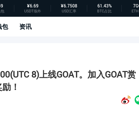
59
¥6.69
¥6.7508
61.43%
7G
钱包
USDT场外
USD汇率
BTC占比
ETH
钱包
资讯
0:00(UTC 8)上线GOAT。加入GOAT赏
奖励！