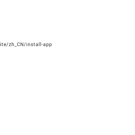
te/zh_CN/install-app