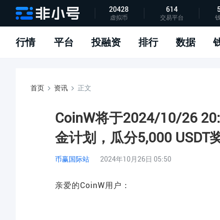
20428
614
虚拟币
交易平台
指标说明
APP下载
问题反馈
行情
平台
投融资
排行
数据
首页
资讯
正文
CoinW将于2024/10/26 2
金计划，瓜分5,000 USDT
币赢国际站
2024年10月26日 05:50
亲爱的CoinW用户：