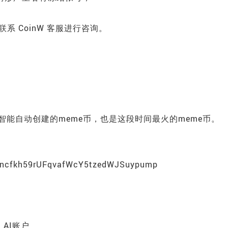
联系 CoinW 客服进行咨询。
AI智能自动创建的meme币，也是这段时间最火的meme币。
sSjncfkh59rUFqvafWcY5tzedWJSuypump
）
）AI账户