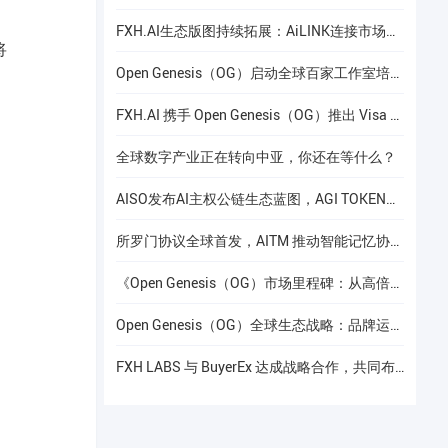
FXH.AI生态版图持续拓展：AiLINK连接市场数据、AI洞察与安全协作
将
Open Genesis（OG）启动全球百家工作室培养计划
FXH.AI 携手 Open Genesis（OG）推出 Visa 联名实体卡
全球数字产业正在转向中亚，你还在等什么？
AISO发布AI主权公链生态蓝图，AGI TOKEN计划于12月24日上线Gate.io
所罗门协议全球首发，AITM 推动智能记忆协议进入全球协作阶段
《Open Genesis（OG）市场里程碑：从高倍增长到共识流动性的价值重构》
Open Genesis（OG）全球生态战略：品牌运营赋能下的线下共识网络建设
FXH LABS 与 BuyerEx 达成战略合作，共同布局 AI 智能交易新时代