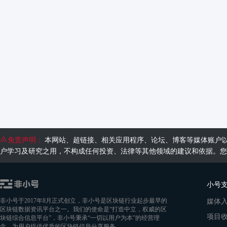
免责声明：
本网站、超链接、相关应用程序、论坛、博客等媒体账户
户学习及研究之用，不构成任何投资、法律等其他领域的建议和依据。您
小号
媒体
非小号于2017年8月正式创立，非小号是区块链行业起步最早的
区块链数据资讯平台之一。我们的使命是“打造中立，权威的区
项目
块链综合信息平台”，非小号秉承“一切以用户为本”的经营理
念，为用户提供优质的区块链信息分享服务。