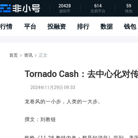
20428
614
59
虚拟币
交易平台
钱包
指标说明
APP下载
问题反馈
行情
平台
投融资
排行
数据
钱包
首页
资讯
正文
Tornado Cash：去中心
2024年11月29日 09:33
龙卷风的一小步，人类的一大步。
撰文：刘教链
昨晚《11.28 教链内参：都是好消息》提到，美