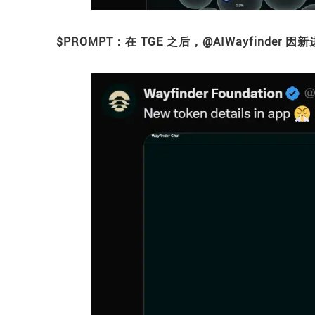
$PROMPT：在 TGE 之后，@AIWayfin