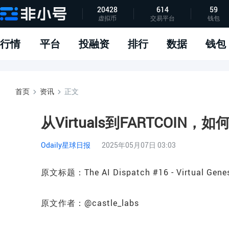
20428
614
59
虚拟币
交易平台
钱包
指标说明
APP下载
问题反馈
行情
平台
投融资
排行
数据
钱包
首页
资讯
正文
从Virtuals到FARTCOIN
Odaily星球日报
2025年05月07日 03:03
原文标题：The AI Dispatch #16 - Virtual Genesis
原文作者：@castle_labs