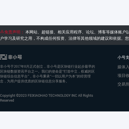
免责声明：
本网站、超链接、相关应用程序、论坛、博客等媒体账户
户学习及研究之用，不构成任何投资、法律等其他领域的建议和依据。您
小号
媒体
非小号于2017年8月正式创立，非小号是区块链行业起步最早的
区块链数据资讯平台之一。我们的使命是“打造中立，权威的区
项目
块链综合信息平台”，非小号秉承“一切以用户为本”的经营理
念，为用户提供优质的区块链信息分享服务。
交易
Copyright ©2023 FEIXIAOHAO TECHNOLOGY INC All Rights
Reserved