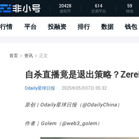
20428
614
59
虚拟币
交易平台
钱包
指标说明
APP下载
问题反馈
行情
平台
投融资
排行
数据
钱包
首页
资讯
正文
自杀直播竟是退出策略？Zere
Odaily星球日报
2025年05月07日 05:32
原创 | Odaily星球日报（
@OdailyChina
）
作者｜Golem（
@web3_golem
）