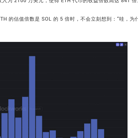
 2100 万美元，使得 ETH 代币的收益倍数高达 841 倍
TH 的估值倍数是 SOL 的 5 倍时，不会立刻想到：“哇，为