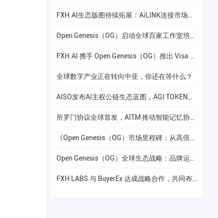
FXH.AI生态版图持续拓展：AiLINK连接市场数据、AI洞察与安全协作
Open Genesis（OG）启动全球百家工作室培养计划
FXH.AI 携手 Open Genesis（OG）推出 Visa 联名实体卡
全球数字产业正在转向中亚，你还在等什么？
AISO发布AI主权公链生态蓝图，AGI TOKEN计划于12月24日上线Gate.io
所罗门协议全球首发，AITM 推动智能记忆协议进入全球协作阶段
《Open Genesis（OG）市场里程碑：从高倍增长到共识流动性的价值重构》
Open Genesis（OG）全球生态战略：品牌运营赋能下的线下共识网络建设
FXH LABS 与 BuyerEx 达成战略合作，共同布局 AI 智能交易新时代