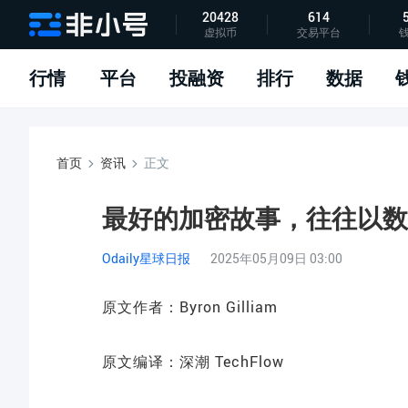
20428
614
虚拟币
交易平台
指标说明
APP下载
问题反馈
行情
平台
投融资
排行
数据
首页
资讯
正文
最好的加密故事，往往以数
Odaily星球日报
2025年05月09日 03:00
原文作者：Byron Gilliam
原文编译：深潮 TechFlow