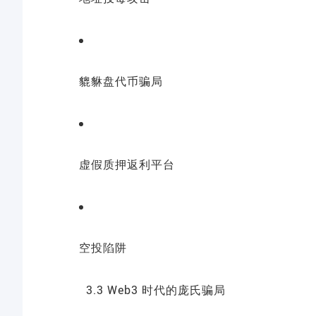
貔貅盘代币骗局
虚假质押返利平台
空投陷阱
3.3 Web3 时代的庞氏骗局