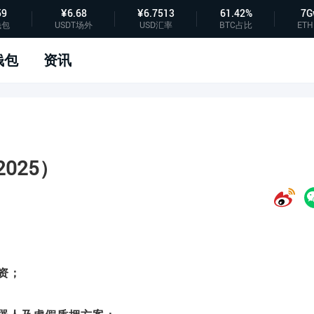
59
¥6.68
¥6.7513
61.42%
7G
钱包
USDT场外
USD汇率
BTC占比
ETH
钱包
资讯
025）
资；