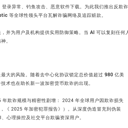
：登录异常、钓鱼攻击、恶意软件下载。为此我们推出反欺
iptic
等全球性领头平台瓦解诈骗网络及追踪赃款。
法，并为用户及机构提供实用防御策略。当
AI
可以复刻任何
精神。
是最大的风险。随着去中心化协议锁定总价值超过
980
亿美
一技术也在助长新一波加密货币欺诈的出现。
5 年欺诈规模与精密性剧增： 2024 年全球用户因欺诈损失
ysis，《 2025 年加密犯罪报告》）。从深度伪造冒充到伪装
AI、心理操控及社交平台欺骗资深用户。