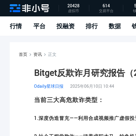
20428
614
虚拟币
交易平台
指标说明
APP下载
问题反馈
行情
平台
投融资
排行
数据
首页
资讯
正文
Bitget反欺诈月研究报告（2
Odaily星球日报
2025年06月10日 10:44
当前三大高危欺诈类型：
1.深度伪造冒充——利用合成视频推广虚假投