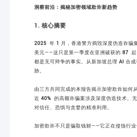
洞察前沿：揭秘加密领域欺诈新趋势
1. 核心摘要
2025
年
1
月，香港警方捣毁深度伪造诈骗
美元——这只是第一季度在亚洲破获的
87
起
都是无可辩争的事实。从新加坡总理
AI
合成
胁。
由三方共同完成的本报告揭示加密欺诈如何从
近
40%
的高额诈骗案涉及深度伪造技术。无
对信任、恐惧与贪婪的精准利用。
加密欺诈不只是骗取钱财——它正在侵蚀行业