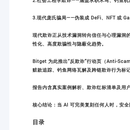
2.社会工程学欺诈——涵盖求职木马、钓鱼
3.现代庞氏骗局——伪装成 DeFi、NFT 或 Ga
现代欺诈正从技术漏洞转向信任与心理漏洞
性化、高度欺骗性与隐蔽化趋势。
Bitget 为此推出“反欺诈”行动页（Anti-S
赃款追踪、钓鱼网络瓦解及跨链欺诈行为标
报告内含真实案例解析、欺诈红标清单及用
核心结论：当 AI 可完美复刻任何人时，
目录