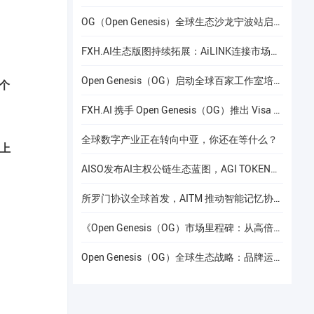
OG（Open Genesis）全球生态沙龙宁波站启幕，聚焦AI × Web3共识与应用落地
FXH.AI生态版图持续拓展：AiLINK连接市场数据、AI洞察与安全协作
Open Genesis（OG）启动全球百家工作室培养计划
个
FXH.AI 携手 Open Genesis（OG）推出 Visa 联名实体卡
全球数字产业正在转向中亚，你还在等什么？
链上
AISO发布AI主权公链生态蓝图，AGI TOKEN计划于12月24日上线Gate.io
所罗门协议全球首发，AITM 推动智能记忆协议进入全球协作阶段
《Open Genesis（OG）市场里程碑：从高倍增长到共识流动性的价值重构》
Open Genesis（OG）全球生态战略：品牌运营赋能下的线下共识网络建设