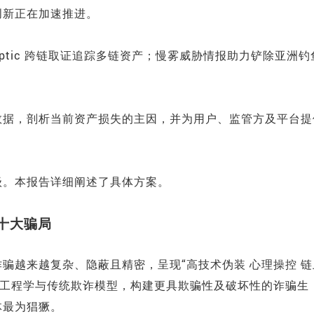
创新正在加速推进。
lliptic 跨链取证追踪多链资产；慢雾威胁情报助力铲除亚洲钓
数据，剖析当前资产损失的主因，并为用户、监管方及平台提
级。本报告详细阐述了具体方案。
5 十大骗局
骗越来越复杂、隐蔽且精密，呈现“高技术伪装 心理操控 链
社会工程学与传统欺诈模型，构建更具欺骗性及破坏性的诈骗生
体最为猖獗。