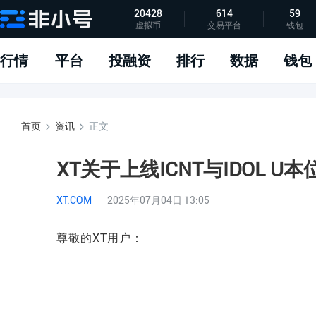
20428
614
59
虚拟币
交易平台
钱包
指标说明
APP下载
问题反馈
行情
平台
投融资
排行
数据
钱包
首页
资讯
正文
XT关于上线ICNT与IDOL 
XT.COM
2025年07月04日 13:05
尊敬的XT用户：