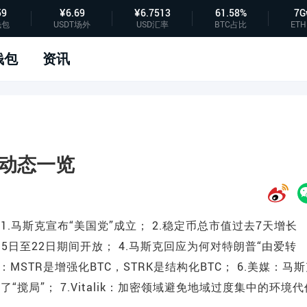
59
¥6.69
¥6.7513
61.58%
7G
钱包
USDT场外
USD汇率
BTC占比
ETH
钱包
资讯
要动态一览
STR 1.马斯克宣布“美国党”成立； 2.稳定币总市值过去7天增长
7月15日至22日期间开放； 4.马斯克回应为何对特朗普“由爱转
lor：MSTR是增强化BTC，STRK是结构化BTC； 6.美媒：马
搅局”； 7.Vitalik：加密领域避免地域过度集中的环境代