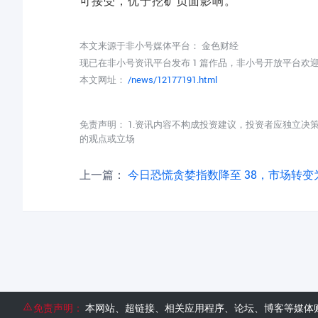
可接受，优于挖矿负面影响。
本文来源于非小号媒体平台：
金色财经
现已在非小号资讯平台发布 1 篇作品，非小号开放平台欢
本文网址：
/news/12177191.html
免责声明： 1.资讯内容不构成投资建议，投资者应独立决
的观点或立场
上一篇：
今日恐慌贪婪指数降至 38，市场转变为「恐
免责声明：
本网站、超链接、相关应用程序、论坛、博客等媒体