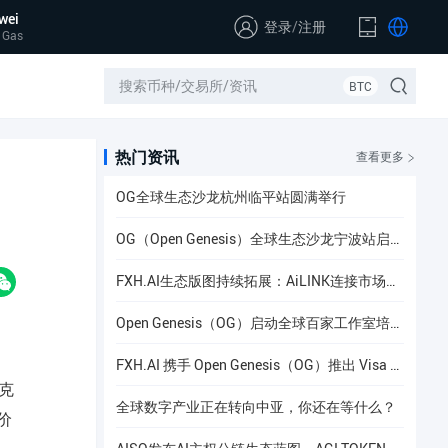
wei
登录
/
注册
 Gas
BTC
热门资讯
查看更多
OG全球生态沙龙杭州临平站圆满举行
OG（Open Genesis）全球生态沙龙宁波站启幕，聚焦AI × Web3共识与应用落地
FXH.AI生态版图持续拓展：AiLINK连接市场数据、AI洞察与安全协作
Open Genesis（OG）启动全球百家工作室培养计划
FXH.AI 携手 Open Genesis（OG）推出 Visa 联名实体卡
斯克
全球数字产业正在转向中亚，你还在等什么？
价