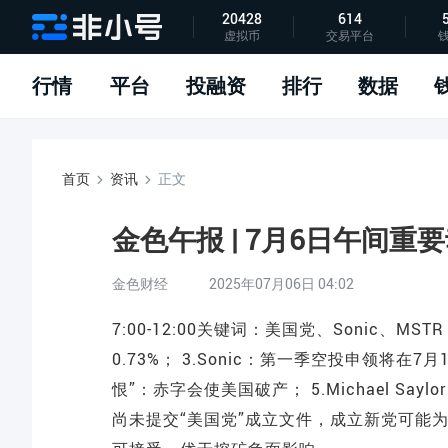
20428
614
虚拟币
交易平台
指标说明
APP下载
问题反馈
行情
平台
投融资
排行
数据
首页
资讯
正文
金色午报 | 7月6日午间重
金色财经
2025年07月06日 04:02
7:00-12:00关键词：美国党、Sonic、M
0.73%； 3.Sonic：第一季空投申领将在
恨”：赤字会使美国破产； 5.Michael Say
尚未提交“美国党”成立文件，成立新党可能为了“