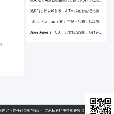
AISO发布AI主权公链生态蓝图，AGI TOKEN计划于12月24日上线Gate.io
所罗门协议全球首发，AITM 推动智能记忆协议进入全球协作阶段
《Open Genesis（OG）市场里程碑：从高倍增长到共识流动性的价值重构》
Open Genesis（OG）全球生态战略：品牌运营赋能下的线下共识网络建设
号
其内容不作任何类型的保证，网站所有区块链相关数据与资料仅供用