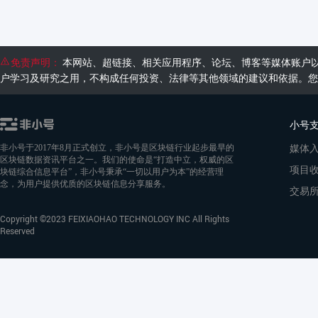
免责声明：
本网站、超链接、相关应用程序、论坛、博客等媒体账户
户学习及研究之用，不构成任何投资、法律等其他领域的建议和依据。您
小号
媒体
非小号于2017年8月正式创立，非小号是区块链行业起步最早的
区块链数据资讯平台之一。我们的使命是“打造中立，权威的区
项目
块链综合信息平台”，非小号秉承“一切以用户为本”的经营理
念，为用户提供优质的区块链信息分享服务。
交易
Copyright ©2023 FEIXIAOHAO TECHNOLOGY INC All Rights
Reserved