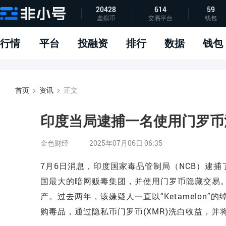
20428
614
59
虚拟币
交易平台
钱包
指标说明
APP下载
问题反馈
行情
平台
投融资
排行
数据
钱包
首页
资讯
正文
印度当局逮捕一名使用门罗币
金色财经
2025年07月06日 06:35
7月6日消息，印度国家毒品管制局（NCB）逮捕了一
国最大的暗网贩毒集团，并使用门罗币隐藏交易。印
产。过去两年，该嫌疑人一直以“Ketamelon”
购毒品，通过隐私币门罗币(XMR)洗白收益，并