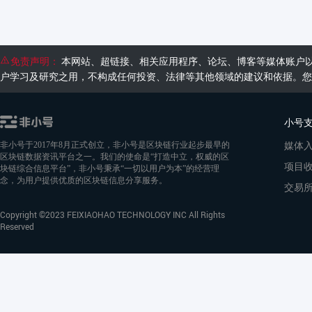
免责声明：
本网站、超链接、相关应用程序、论坛、博客等媒体账户
户学习及研究之用，不构成任何投资、法律等其他领域的建议和依据。您
小号
媒体
非小号于2017年8月正式创立，非小号是区块链行业起步最早的
区块链数据资讯平台之一。我们的使命是“打造中立，权威的区
项目
块链综合信息平台”，非小号秉承“一切以用户为本”的经营理
念，为用户提供优质的区块链信息分享服务。
交易
Copyright ©2023 FEIXIAOHAO TECHNOLOGY INC All Rights
Reserved