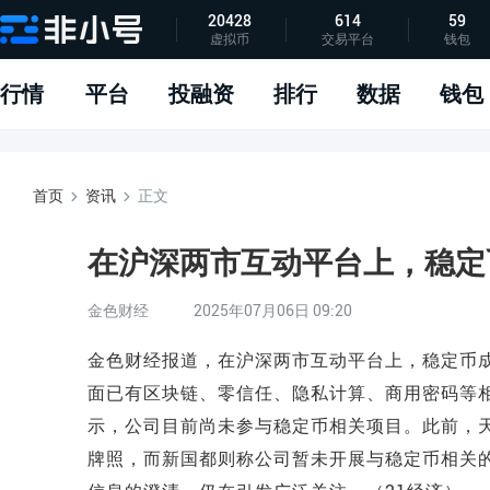
20428
614
59
虚拟币
交易平台
钱包
指标说明
APP下载
问题反馈
行情
平台
投融资
排行
数据
钱包
首页
资讯
正文
在沪深两市互动平台上，稳定
金色财经
2025年07月06日 09:20
金色财经报道，在沪深两市互动平台上，稳定币成
面已有区块链、零信任、隐私计算、商用密码等
示，公司目前尚未参与稳定币相关项目。此前，
牌照，而新国都则称公司暂未开展与稳定币相关