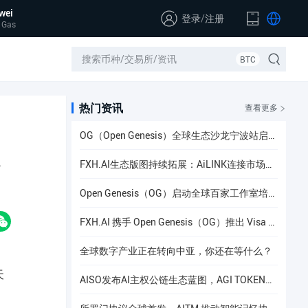
wei
登录
/
注册
 Gas
BTC
热门资讯
查看更多
OG（Open Genesis）全球生态沙龙宁波站启幕，聚焦AI × Web3共识与应用落地
FXH.AI生态版图持续拓展：AiLINK连接市场数据、AI洞察与安全协作
Open Genesis（OG）启动全球百家工作室培养计划
FXH.AI 携手 Open Genesis（OG）推出 Visa 联名实体卡
全球数字产业正在转向中亚，你还在等什么？
天
AISO发布AI主权公链生态蓝图，AGI TOKEN计划于12月24日上线Gate.io