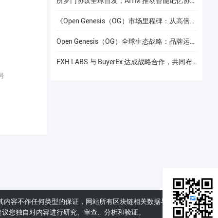
所罗门协议全球首发，AITM 推动智能记忆协议进入全球协作阶段
《Open Genesis（OG）市场里程碑：从高倍增长到共识流动性的价值重构》
Open Genesis（OG）全球生态战略：品牌运营赋能下的线下共识网络建设
FXH LABS 与 BuyerEx 达成战略合作，共同布局 AI 智能交易新时代
号
其内容不作任何类型的保证，网站所有区块链相关数据与资料仅供用
建议您独自对内容进行研究、审查、分析和验证。