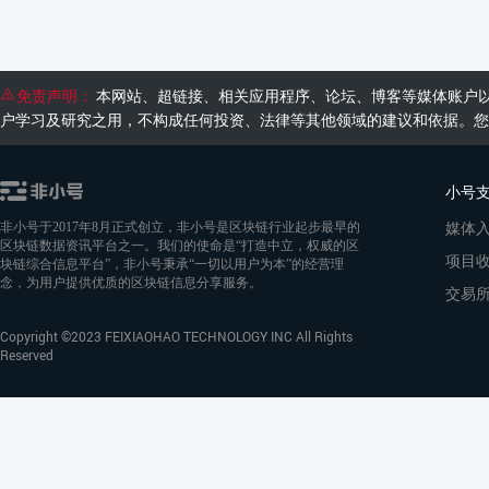
免责声明：
本网站、超链接、相关应用程序、论坛、博客等媒体账户
户学习及研究之用，不构成任何投资、法律等其他领域的建议和依据。您
小号
媒体
非小号于2017年8月正式创立，非小号是区块链行业起步最早的
区块链数据资讯平台之一。我们的使命是“打造中立，权威的区
项目
块链综合信息平台”，非小号秉承“一切以用户为本”的经营理
念，为用户提供优质的区块链信息分享服务。
交易
Copyright ©2023 FEIXIAOHAO TECHNOLOGY INC All Rights
Reserved