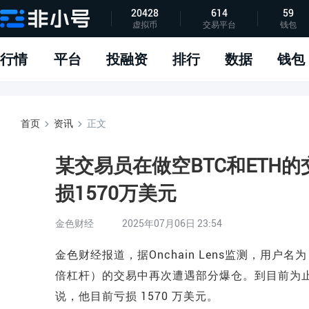
20428
614
59
虚拟币
交易平台
钱包
指标说明
APP下载
问题反馈
行情
平台
投融资
排行
数据
钱包
首页
资讯
正文
某交易员在做空BTC和ETH
损1570万美元
金色财经
2025年07月06日 23:54
金色财经报道，据Onchain Lens监测，用户名为 @
倍杠杆）的交易中再次遭遇部分爆仓。到目前为止，
说，他目前亏损 1570 万美元。