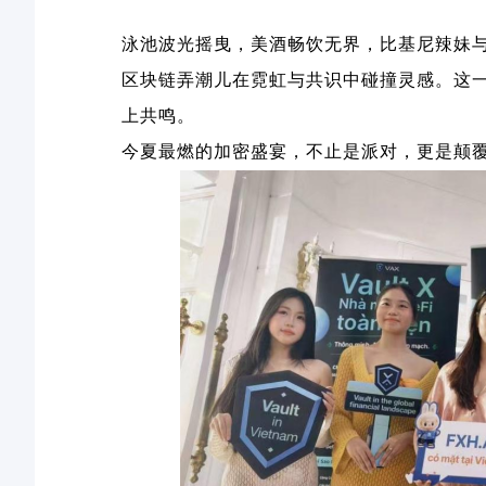
泳池波光摇曳，美酒畅饮无界，比基尼辣妹
区块链弄潮儿在霓虹与共识中碰撞灵感。这
上共鸣。
今夏最燃的加密盛宴，不止是派对，更是颠