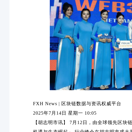
FXH News |
区块链数据与资讯权威平台
2025
年
7
月
14
日 星期一
10:05
【胡志明市讯】
7
月
12
日，由全球领先区块
机遇与生态崛起」
行业峰会在胡志明市盛大