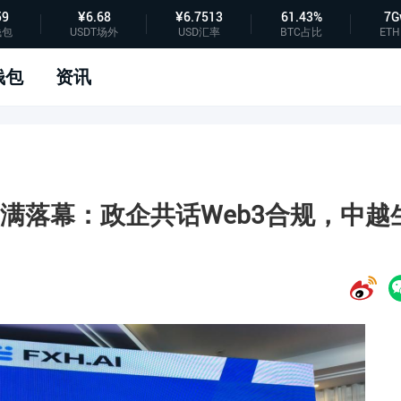
59
¥6.68
¥6.7513
61.43%
7G
钱包
USDT场外
USD汇率
BTC占比
ETH
钱包
资讯
满落幕：政企共话Web3合规，中越