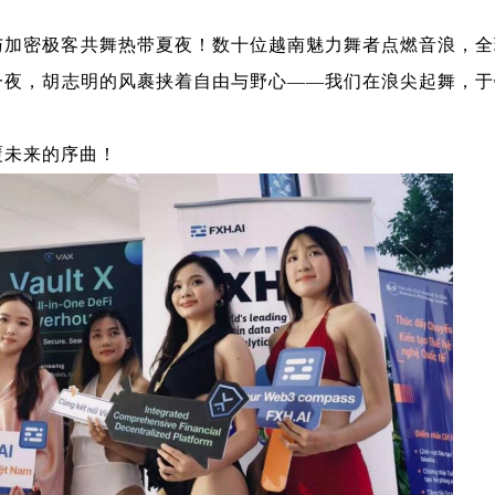
与加密极客共舞热带夏夜！数十位越南魅力舞者点燃音浪，全
一夜，胡志明的风裹挟着自由与野心
——
我们在浪尖起舞，于
覆未来的序曲！