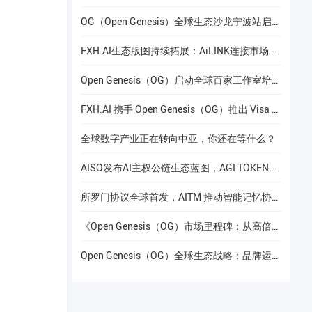
OG（Open Genesis）全球生态沙龙宁波站启幕，聚焦AI × Web3共识与应用落地
FXH.AI生态版图持续拓展：AiLINK连接市场数据、AI洞察与安全协作
Open Genesis（OG）启动全球百家工作室培养计划
FXH.AI 携手 Open Genesis（OG）推出 Visa 联名实体卡
全球数字产业正在转向中亚，你还在等什么？
AISO发布AI主权公链生态蓝图，AGI TOKEN计划于12月24日上线Gate.io
所罗门协议全球首发，AITM 推动智能记忆协议进入全球协作阶段
《Open Genesis（OG）市场里程碑：从高倍增长到共识流动性的价值重构》
Open Genesis（OG）全球生态战略：品牌运营赋能下的线下共识网络建设
及