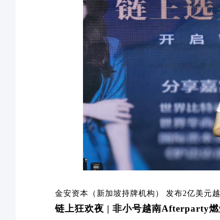
金安资本（新加坡持牌机构）
发布
2
亿美元
链上狂欢夜
|
非小号越南
Afterparty
燃