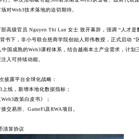
市场对
Web3
技术落地的迫切期待。
育部高级官员
Nguyen Thi Lan
女士
致开幕辞，强调
“
人才是
背书下，非小号联合慈商学院创始
人
郑伟教授，正式启动
“
入中国成熟的
Web3
课程体系，结合越南本土产业需求，计划
展注入可持续动能。
次披露平台全球化战略：
3
上线，新增本地化数据指标；
亚
Web3
政策白皮书》；
对接交易所、
GameFi
及
RWA
项目。
币清算协议