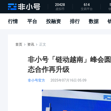
20428
614
虚拟币
交易平台
指标说明
APP下载
问题反馈
行情
平台
投融资
排行
数据
首页
资讯
正文
非小号「链动越南」峰会圆
态合作再升级
非小号官方
2025年07月16日 05:09