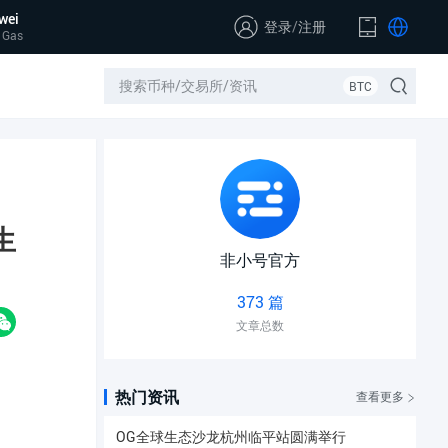
wei
登录
/
注册
 Gas
BTC
生
非小号官方
373 篇
文章总数
热门资讯
查看更多
OG全球生态沙龙杭州临平站圆满举行