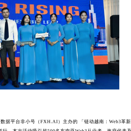
链数据平台非小号（
FXH.AI
）主办的
「链动越南：
Web3
革新
举行。本次活动吸引超
500
名东南亚
Web3
从业者、政府代表