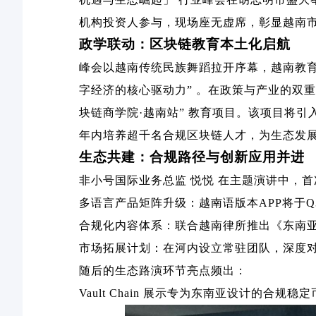
机构投资人参与，现场座无虚席，彰显越南
政学联动：区块链教育本土化启航
峰会以越南传统民族舞蹈拉开序幕，越南教
字经济的核心驱动力
”
。在政策与产业的双重
块链商学院
·
越南站
”
教育项目。该项目将引
年内培养超千名合规区块链人才，为生态发
生态共建：合规路径与创新应用并进
非小号国际业务总监
悦悦
在主题演讲中，首
多语言产品矩阵升级：越南语版本
APP
将于
Q
合规化内容体系：联合越南律所推出《东南
市场拓展计划：在河内设立常驻团队，深度
随后的生态路演环节亮点频出：
Vault Chain
展示专为东南亚设计的合规稳定