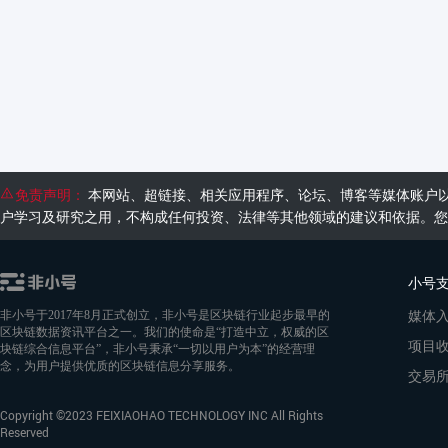
免责声明：
本网站、超链接、相关应用程序、论坛、博客等媒体账户
户学习及研究之用，不构成任何投资、法律等其他领域的建议和依据。您
小号
媒体
非小号于2017年8月正式创立，非小号是区块链行业起步最早的
区块链数据资讯平台之一。我们的使命是“打造中立，权威的区
项目
块链综合信息平台”，非小号秉承“一切以用户为本”的经营理
念，为用户提供优质的区块链信息分享服务。
交易
Copyright ©2023 FEIXIAOHAO TECHNOLOGY INC All Rights
Reserved