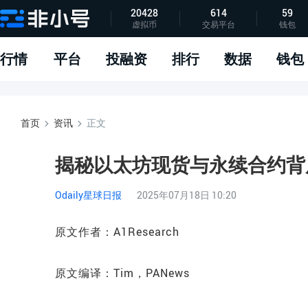
20428
614
59
虚拟币
交易平台
钱包
指标说明
APP下载
问题反馈
行情
平台
投融资
排行
数据
钱包
首页
资讯
正文
揭秘以太坊现货与永续合约背
Odaily星球日报
2025年07月18日 10:20
原文作者：
A1Research
原文编译：Tim，PANews