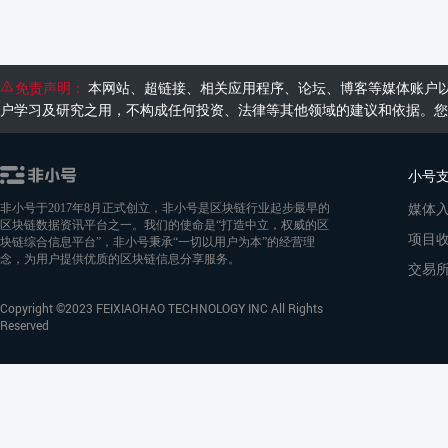
免责声明：
本网站、超链接、相关应用程序、论坛、博客等媒体账户
户学习及研究之用，不构成任何投资、法律等其他领域的建议和依据。您
小号
媒体
非小号于2017年8月正式创立，非小号是区块链行业起步最早的
区块链数据资讯平台之一。我们的使命是“打造中立，权威的区
项目
块链综合信息平台”，非小号秉承“一切以用户为本”的经营理
念，为用户提供优质的区块链信息分享服务。
交易
Copyright ©2023 FEIXIAOHAO TECHNOLOGY INC All Rights
Reserved