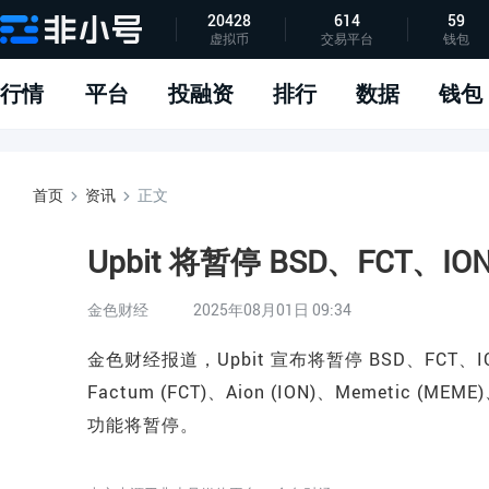
20428
614
59
虚拟币
交易平台
钱包
指标说明
APP下载
问题反馈
行情
平台
投融资
排行
数据
钱包
首页
资讯
正文
Upbit 将暂停 BSD、FCT、I
金色财经
2025年08月01日 09:34
金色财经报道，Upbit 宣布将暂停 BSD、FCT、ION
Factum (FCT)、Aion (ION)、Memetic (ME
功能将暂停。