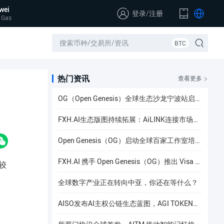
wei
登录
/
注册
 Gas
BTC
热门资讯
查看更多
OG（Open Genesis）全球生态沙龙宁波站启幕，聚焦AI × Web3共识与应用落地
FXH.AI生态版图持续拓展：AiLINK连接市场数据、AI洞察与安全协作
Open Genesis（OG）启动全球百家工作室培养计划
FXH.AI 携手 Open Genesis（OG）推出 Visa 联名实体卡
较
全球数字产业正在转向中亚，你还在等什么？
AISO发布AI主权公链生态蓝图，AGI TOKEN计划于12月24日上线Gate.io