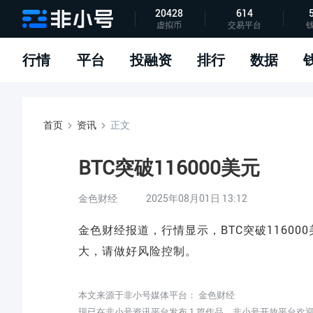
20428
614
虚拟币
交易平台
指标说明
APP下载
问题反馈
行情
平台
投融资
排行
数据
首页
资讯
正文
BTC突破116000美元
金色财经
2025年08月01日 13:12
金色财经报道，行情显示，BTC突破116000
大，请做好风险控制。
本文来源于非小号媒体平台：
金色财经
现已在非小号资讯平台发布 1 篇作品，非小号开放平台欢