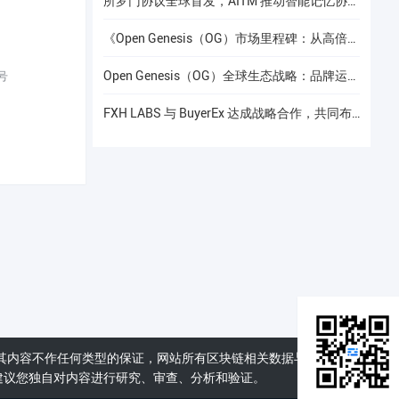
所罗门协议全球首发，AITM 推动智能记忆协议进入全球协作阶段
《Open Genesis（OG）市场里程碑：从高倍增长到共识流动性的价值重构》
Open Genesis（OG）全球生态战略：品牌运营赋能下的线下共识网络建设
号
FXH LABS 与 BuyerEx 达成战略合作，共同布局 AI 智能交易新时代
其内容不作任何类型的保证，网站所有区块链相关数据与资料仅供用
建议您独自对内容进行研究、审查、分析和验证。