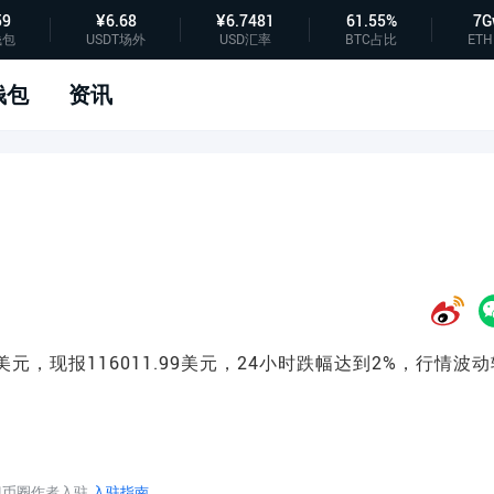
59
¥6.68
¥6.7481
61.55%
7G
钱包
USDT场外
USD汇率
BTC占比
ETH
钱包
资讯
美元，现报116011.99美元，24小时跌幅达到2%，行情波动
迎币圈作者入驻
入驻指南