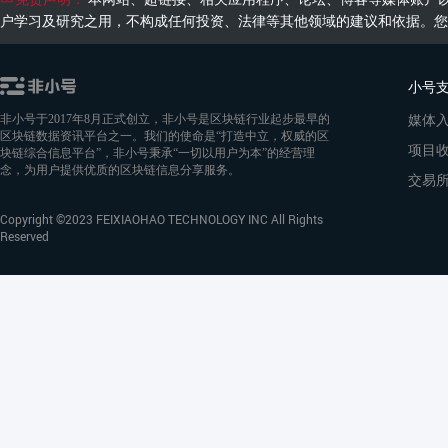
户学习及研究之用，不构成任何投资、法律等其他领域的建议和依据。您
小号
媒体
非小号于2017年8月正式创立，非小号是区块链行业起步最早的
区块链数据资讯平台之一。我们的使命是“打造中立，权威的区
项目
块链综合信息平台”，非小号秉承“一切以用户为本”的经营理
念，为用户提供优质的区块链信息分享服务。
交易
Copyright ©2023 FEIXIAOHAO TECHNOLOGY INC All Rights
Reserved