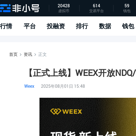
20428
614
59
虚拟币
交易平台
钱包
指标说明
APP下载
问题反馈
行情
平台
投融资
排行
数据
钱包
首页
资讯
正文
【正式上线】WEEX开放NDQ
Weex
2025年08月01日 15:48