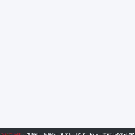
免责声明：
本网站、超链接、相关应用程序、论坛、博客等媒体账户