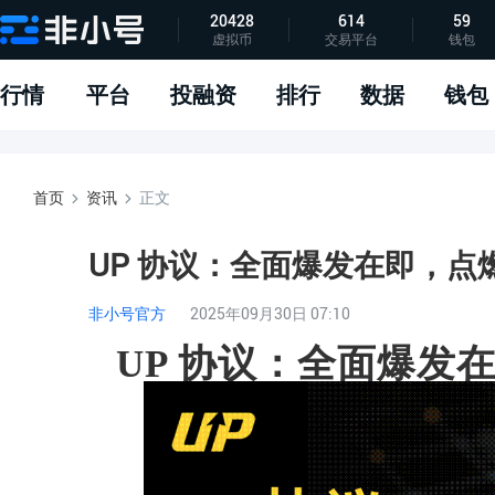
20428
614
59
虚拟币
交易平台
钱包
指标说明
APP下载
问题反馈
行情
平台
投融资
排行
数据
钱包
首页
资讯
正文
UP 协议：全面爆发在即，点燃 D
非小号官方
2025年09月30日 07:10
UP
协议：全面爆发在即，