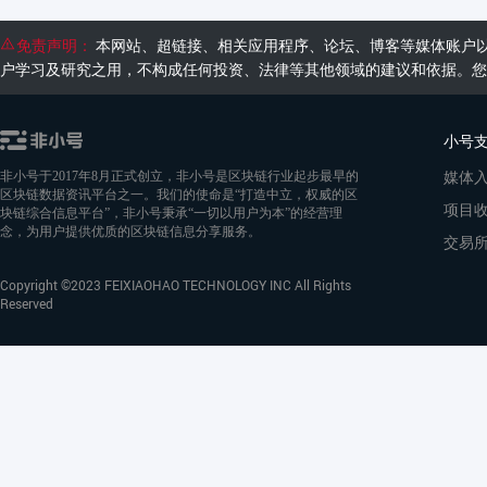
免责声明：
本网站、超链接、相关应用程序、论坛、博客等媒体账户
户学习及研究之用，不构成任何投资、法律等其他领域的建议和依据。您
小号
媒体
非小号于2017年8月正式创立，非小号是区块链行业起步最早的
区块链数据资讯平台之一。我们的使命是“打造中立，权威的区
项目
块链综合信息平台”，非小号秉承“一切以用户为本”的经营理
念，为用户提供优质的区块链信息分享服务。
交易
Copyright ©2023 FEIXIAOHAO TECHNOLOGY INC All Rights
Reserved