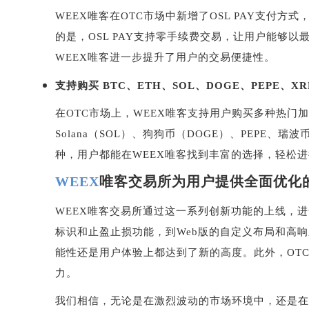
WEEX
唯客在
OTC
市场中新增了
OSL PAY
支付方式
的是，
OSL PAY
支持零手续费交易，让用户能够以
WEEX
唯客进一步提升了用户的交易便捷性。
支持购买
BTC
、
ETH
、
SOL
、
DOGE
、
PEPE
、
XR
在
OTC
市场上，
WEEX
唯客支持用户购买多种热门
Solana
（
SOL
）、狗狗币（
DOGE
）、
PEPE
、瑞波
种，用户都能在
WEEX
唯客找到丰富的选择，轻松进
WEEX
唯客交易所为用户提供全面优化
WEEX
唯客交易所通过这一系列创新功能的上线，进
标识和止盈止损功能，到
Web
版的自定义布局和高响
能性还是用户体验上都达到了新的高度。此外，
OT
力。
我们相信，无论是在激烈波动的市场环境中，还是在