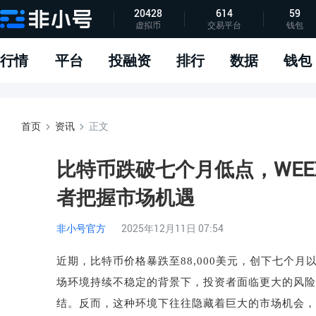
20428
614
59
虚拟币
交易平台
钱包
指标说明
APP下载
问题反馈
行情
平台
投融资
排行
数据
钱包
首页
资讯
正文
比特币跌破七个月低点，WE
者把握市场机遇
非小号官方
2025年12月11日 07:54
近期，比特币价格暴跌至
88,000
美元，创下七个月
场环境持续不稳定的背景下，投资者面临更大的风险
结。反而，这种环境下往往隐藏着巨大的市场机会，