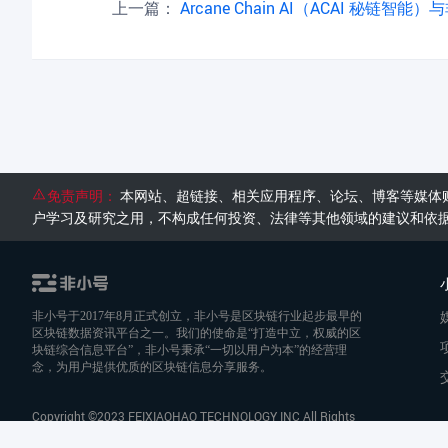
上一篇：
Arcane Chain AI（ACAI 秘链智能）与非小号达成战略生态
免责声明：
本网站、超链接、相关应用程序、论坛、博客等媒体
户学习及研究之用，不构成任何投资、法律等其他领域的建议和依
非小号于2017年8月正式创立，非小号是区块链行业起步最早的
区块链数据资讯平台之一。我们的使命是“打造中立，权威的区
块链综合信息平台”，非小号秉承“一切以用户为本”的经营理
念，为用户提供优质的区块链信息分享服务。
Copyright ©2023 FEIXIAOHAO TECHNOLOGY INC All Rights
Reserved