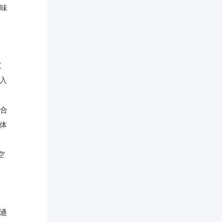
味
支
投入
合
易体
空
，通