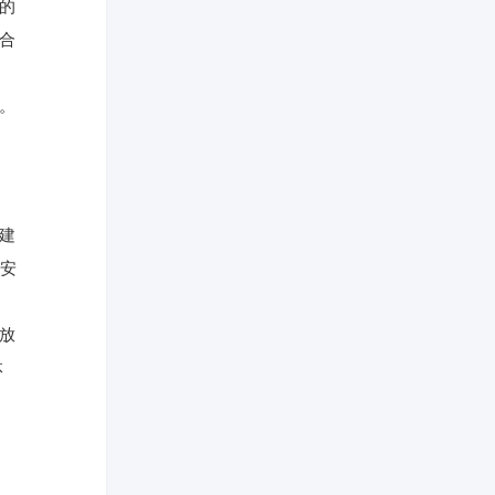
活的
符合
力。
构建
安
开放
体