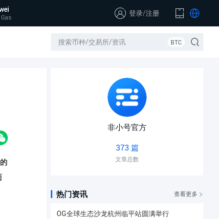
wei
登录
/
注册
 Gas
BTC
非小号官方
373 篇
文章总数
的
面
热门资讯
查看更多
OG全球生态沙龙杭州临平站圆满举行