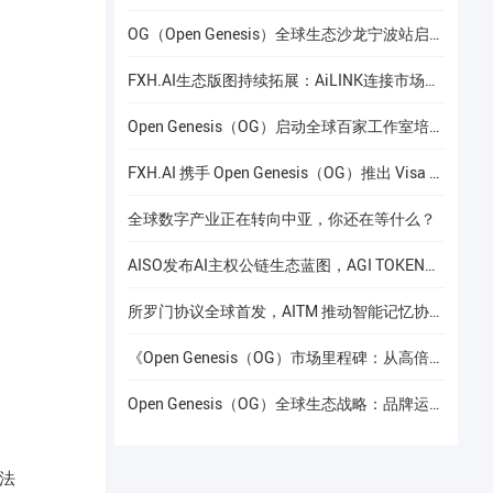
OG（Open Genesis）全球生态沙龙宁波站启幕，聚焦AI × Web3共识与应用落地
FXH.AI生态版图持续拓展：AiLINK连接市场数据、AI洞察与安全协作
Open Genesis（OG）启动全球百家工作室培养计划
FXH.AI 携手 Open Genesis（OG）推出 Visa 联名实体卡
全球数字产业正在转向中亚，你还在等什么？
AISO发布AI主权公链生态蓝图，AGI TOKEN计划于12月24日上线Gate.io
所罗门协议全球首发，AITM 推动智能记忆协议进入全球协作阶段
《Open Genesis（OG）市场里程碑：从高倍增长到共识流动性的价值重构》
Open Genesis（OG）全球生态战略：品牌运营赋能下的线下共识网络建设
、法