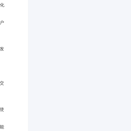
化
用户
场发
的交
使
能