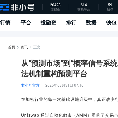
20428
614
59
虚拟币
交易平台
钱包
指标说明
APP下载
问题反馈
行情
平台
投融资
排行
数据
钱包
首页
资讯
正文
从“预测市场”到“概率信号系统”：S
法机制重构预测平台
非小号官方
2026年03月31日 07:10
在加密行业的每一次基础设施升级中，真正改变
Uniswap 通过自动化做市（AMM）重构了交易