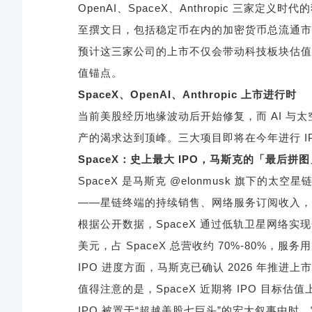
OpenAI
、
SpaceX
、
Anthropic
三家定义时代的
至撰文日，包括稳定币在内的加密货币总流通
预计这三家公司的上市不仅会带动科技板块估值
值锚点。
SpaceX
、
OpenAI
、
Anthropic
上市进行时
当前美股经历地缘波动后开始修复，而
AI
与太
产的渴求达到顶峰。三大项目即将在今年进行
SpaceX
：史上最大
IPO
，马斯克的「最后拼图
SpaceX
是马斯克
@elonmusk
旗下的太空星
——
星链终端的持续销售、网络服务订阅收入，
根据公开数据，
SpaceX
通过低轨卫星网络实
美元，占
SpaceX
总营收约
70%-80%
，服务
IPO
进度方面，马斯克已确认
2026
年推进上
值得注意的是，
SpaceX
近期将
IPO
目标估值
IPO
被置于
“
超越美股七巨头
”
的宏大叙事中时，