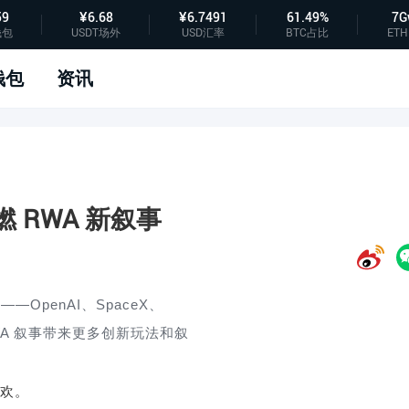
59
¥6.68
¥6.7491
61.49%
7G
钱包
USDT场外
USD汇率
BTC占比
ETH
钱包
资讯
燃 RWA 新叙事
票
——OpenAI
、
SpaceX
、
WA
叙事带来更多创新玩法和叙
欢。