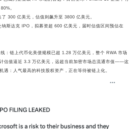
超
80%
。
集了
300
亿美元，估值则飙升至
3800
亿美元。
赴纳斯达克
IPO
，拟募资超
600
亿美元，届时估值区间预估在
主线：链上代币化美债规模已超
1.28
万亿美元，整个
RWA
市场
计估值逼近
3.3
万亿美元，远超当前加密市场总流通市值
——
这
机遇：人气最高的科技股权资产，正在等待被链上化。