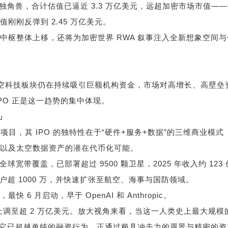
独角兽，合计估值已逼近
3.3
万亿美元，远超加密市场市值
——
市值刚刚反弹到
2.45
万亿美元。
中枢整体上移，还将为加密世界
RWA
叙事注入全新想象空间与
空科技板块仍在持续吸引巨额机构资金，市场对高增长、高壁垒
IPO
正是这一趋势的集中体现。
」
链项目，其
IPO
的独特性在于
“
硬件
+
服务
+
数据
”
的三维商业模式
以及太空数据资产的潜在代币化可能。
现全球宽带覆盖，已部署超过
9500
颗卫星，
2025
年收入约
123
用户超
1000
万，并快速扩张至航空、海事与国防领域。
市，最快
6
月启动，早于
OpenAI
和
Anthropic
。
上调至超
2
万亿美元。放大视角来看，当这一人类史上最大规模
它已超越单纯的融资行为，正通过极具冲击力的愿景与精密的资