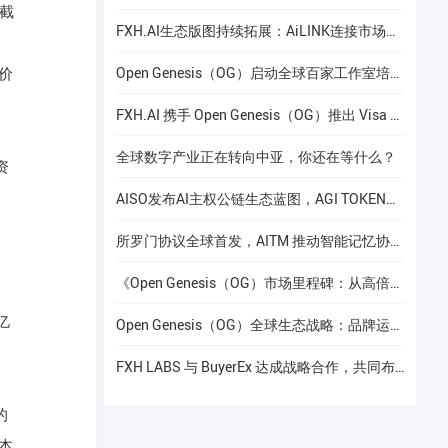
截
FXH.AI生态版图持续拓展：AiLINK连接市场数据、AI洞察与安全协作
Open Genesis（OG）启动全球百家工作室培养计划
价
FXH.AI 携手 Open Genesis（OG）推出 Visa 联名实体卡
全球数字产业正在转向中亚，你还在等什么？
资
AISO发布AI主权公链生态蓝图，AGI TOKEN计划于12月24日上线Gate.io
所罗门协议全球首发，AITM 推动智能记忆协议进入全球协作阶段
《Open Genesis（OG）市场里程碑：从高倍增长到共识流动性的价值重构》
亿
Open Genesis（OG）全球生态战略：品牌运营赋能下的线下共识网络建设
FXH LABS 与 BuyerEx 达成战略合作，共同布局 AI 智能交易新时代
的
本