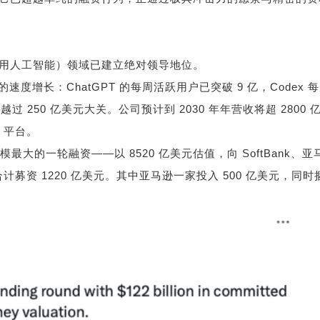
用人工智能）领域已建立绝对领导地位。
的速度增长：
ChatGPT
的每周活跃用户已突破
9
亿，
Codex
每
已越过
250
亿美元大关。公司预计到
2030
年年营收将超
2800
」平台。
模最大的一轮融资
——
以
8520
亿美元估值，向
SoftBank
、亚
合计募资
1220
亿美元。其中亚马逊一家投入
500
亿美元，同时