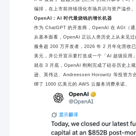
编排，在上市前持续强化市场共识与资产溢价。
OpenAI
：
AI
时代最烧钱的增长机器
作为
ChatGPT
的开发商，
OpenAI
在
AGI
（通
从基本面看，
OpenAI
正以人类历史上从未见过
服务超
200
万开发者，
2026
年
2
月年化营收
美元，并公开宣示要打造成一个「
AI
超级应用
就在
3
月底，
OpenAI
刚刚完成了硅谷历史上规
逊、英伟达、
Andreessen Horowitz
等投资方
绑了
1000
亿美元的
AWS
云服务消费承诺。