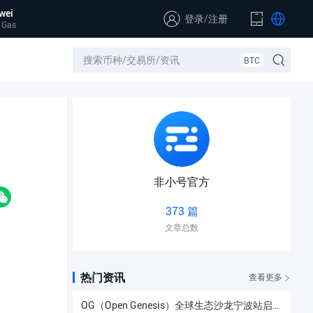
wei
登录
/
注册
 Gas
BTC
非小号官方
373 篇
文章总数
热门资讯
查看更多
OG（Open Genesis）全球生态沙龙宁波站启幕，聚焦AI × Web3共识与应用落地