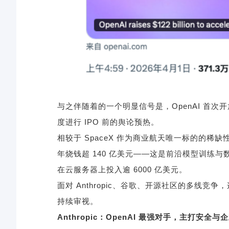
与之伴随着的一个明显信号是，
OpenAI
首次开
度进行
IPO
前的舆论预热。
相较于
SpaceX
作为商业航天唯一标的的稀缺
年烧钱超
140
亿美元
——
这是前沿模型训练与
在云服务器上投入逾
6000
亿美元。
面对
Anthropic
、谷歌、开源社区的多线竞争，
持续审视。
Anthropic
：
OpenAI
最强对手，主打安全与