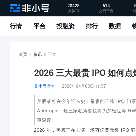
20428
614
虚拟币
交易平台
指标说明
APP下载
问题反馈
行情
平台
投融资
排行
数据
首页
资讯
正文
2026 三大最贵 IPO 如何点
非小号官方
2026年04月08日 11:57
美股或将在今年迎来史上最贵的三张
IPO
门
Anthropic
，这三家独角兽也将为加密世界
R
事深度。
2026
年，美股正在上演一场万亿美元级
IPO
狂