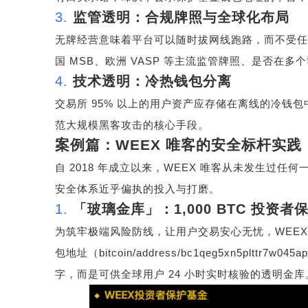
3.
监管透明：合规牌照与全球化布局
无牌经营意味着平台可以随时拔网线跑路，而不受任
国
MSB
、欧洲
VASP
等主流监管牌照、是否在多个
4.
技术透明：冷热钱包分离
交易所
95%
以上的用户资产应存储在离线的冷钱包
范大规模黑客攻击的核心手段。
案例篇：
WEEX
唯客的安全标杆实践
自
2018
年成立以来，
WEEX
唯客从未发生过任何
安全体系近乎偏执的投入与打磨。
1.
「玻璃金库」：
1,000 BTC
投资者
为筑牢极端风险防线，让用户交易安心无忧，
WEE
包地址（
bitcoin/address/bc1qeg5xn5plttr7w045
字，而是可供全球用户
24
小时实时核验的透明金库