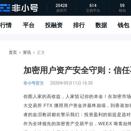
20428
614
59
虚拟币
交易平台
钱包
指标说明
APP下载
问题反馈
行情
平台
投融资
排行
数据
钱包
首页
资讯
正文
加密用户资产安全守则：信任
非小号官方
2026年05月11日 16:30
你图人家的高收益，人家惦记你的本金！在加密市
大交易所
FTX
挪用用户资金并最终崩塌，到香港加
者的血泪教训都在警示我们：投资盈利的前提是选对
作为全球领先的加密资产交易平台，
WEEX
唯客始