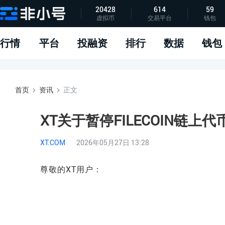
20428
614
59
虚拟币
交易平台
钱包
指标说明
APP下载
问题反馈
行情
平台
投融资
排行
数据
钱包
首页
资讯
正文
XT关于暂停FILECOIN链上
XT.COM
2026年05月27日 13:28
尊敬的XT用户：