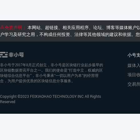
免责声明：
本网站、超链接、相关应用程序、论坛、博客等媒体账户
户学习及研究之用，不构成任何投资、法律等其他领域的建议和依据。您
小号
媒体
非小号于2017年8月正式创立，非小号是区块链行业起步最早的
区块链数据资讯平台之一。我们的使命是“打造中立，权威的区
项目
块链综合信息平台”，非小号秉承“一切以用户为本”的经营理
念，为用户提供优质的区块链信息分享服务。
交易
Copyright ©2023 FEIXIAOHAO TECHNOLOGY INC All Rights
Reserved