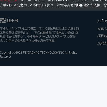
户学习及研究之用，不构成任何投资、法律等其他领域的建议和依据。您
小号
媒体
非小号于2017年8月正式创立，非小号是区块链行业起步最早的
区块链数据资讯平台之一。我们的使命是“打造中立，权威的区
项目
块链综合信息平台”，非小号秉承“一切以用户为本”的经营理
念，为用户提供优质的区块链信息分享服务。
交易
Copyright ©2023 FEIXIAOHAO TECHNOLOGY INC All Rights
Reserved