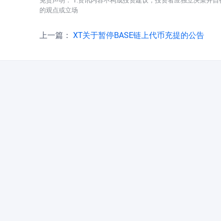
免责声明： 1.资讯内容不构成投资建议，投资者应独立决策并自
的观点或立场
上一篇：
XT关于暂停BASE链上代币充提的公告