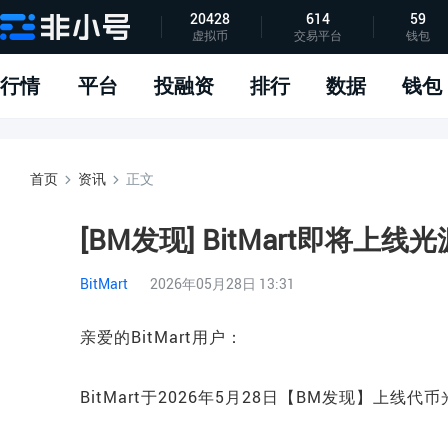
20428
614
59
虚拟币
交易平台
钱包
指标说明
APP下载
问题反馈
行情
平台
投融资
排行
数据
钱包
首页
资讯
正文
[BM发现] BitMart即将上线光源
BitMart
2026年05月28日 13:31
亲爱的BitMart用户：
BitMart于2026年5月28日【BM发现】上