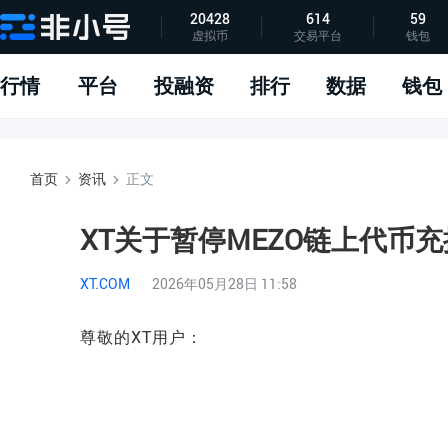
20428
614
59
虚拟币
交易平台
钱包
指标说明
APP下载
问题反馈
行情
平台
投融资
排行
数据
钱包
首页
资讯
正文
XT关于暂停MEZO链上代币
XT.COM
2026年05月28日 11:58
尊敬的XT用户：