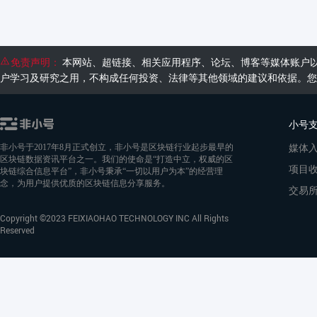
免责声明：
本网站、超链接、相关应用程序、论坛、博客等媒体账户
户学习及研究之用，不构成任何投资、法律等其他领域的建议和依据。您
小号
媒体
非小号于2017年8月正式创立，非小号是区块链行业起步最早的
区块链数据资讯平台之一。我们的使命是“打造中立，权威的区
项目
块链综合信息平台”，非小号秉承“一切以用户为本”的经营理
念，为用户提供优质的区块链信息分享服务。
交易
Copyright ©2023 FEIXIAOHAO TECHNOLOGY INC All Rights
Reserved