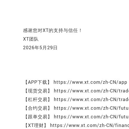
感谢您对XT的支持与信任！
XT团队
2026年5月29日
【APP下载】 https://www.xt.com/zh-CN/app
【现货交易】 https://www.xt.com/zh-CN/trade
【杠杆交易】 https://www.xt.com/zh-CN/trade
【合约交易】 https://www.xt.com/zh-CN/future
【跟单交易】 https://www.xt.com/zh-CN/future
【XT理财】 https://www.xt.com/zh-CN/financ