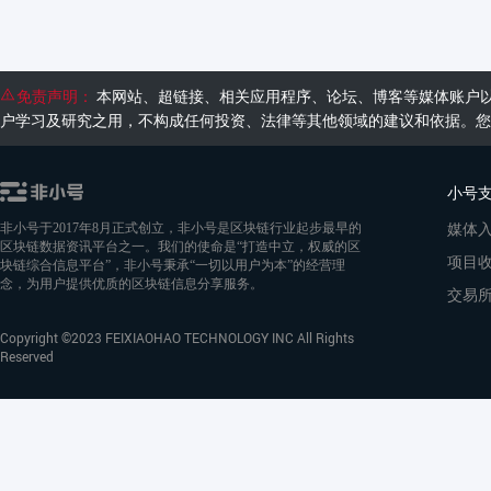
免责声明：
本网站、超链接、相关应用程序、论坛、博客等媒体账户
户学习及研究之用，不构成任何投资、法律等其他领域的建议和依据。您
小号
媒体
非小号于2017年8月正式创立，非小号是区块链行业起步最早的
区块链数据资讯平台之一。我们的使命是“打造中立，权威的区
项目
块链综合信息平台”，非小号秉承“一切以用户为本”的经营理
念，为用户提供优质的区块链信息分享服务。
交易
Copyright ©2023 FEIXIAOHAO TECHNOLOGY INC All Rights
Reserved