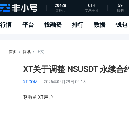
20428
614
59
虚拟币
交易平台
钱包
指标说明
APP下载
问题反馈
行情
平台
投融资
排行
数据
钱包
首页
资讯
正文
XT关于调整 NSUSDT 永
XT.COM
2026年05月29日 09:18
尊敬的XT用户：