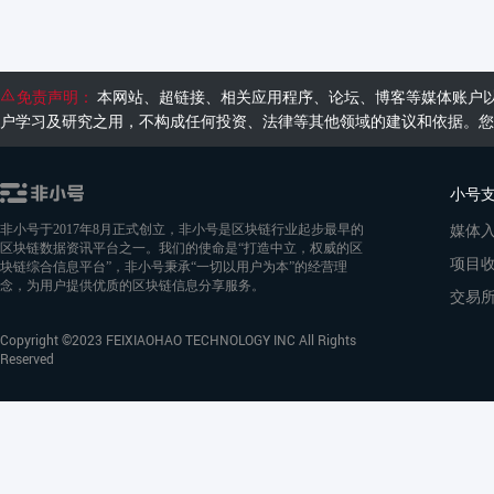
免责声明：
本网站、超链接、相关应用程序、论坛、博客等媒体账户
户学习及研究之用，不构成任何投资、法律等其他领域的建议和依据。您
小号
媒体
非小号于2017年8月正式创立，非小号是区块链行业起步最早的
区块链数据资讯平台之一。我们的使命是“打造中立，权威的区
项目
块链综合信息平台”，非小号秉承“一切以用户为本”的经营理
念，为用户提供优质的区块链信息分享服务。
交易
Copyright ©2023 FEIXIAOHAO TECHNOLOGY INC All Rights
Reserved