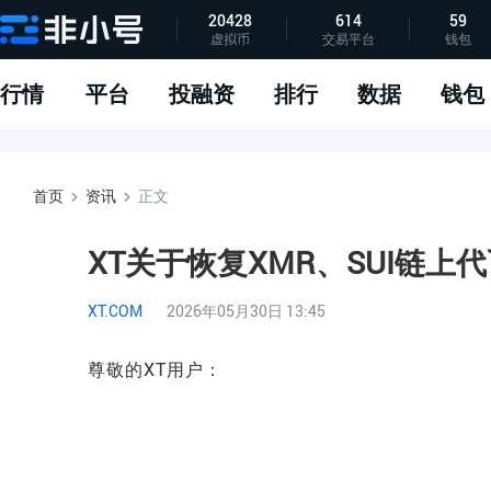
20428
614
59
虚拟币
交易平台
钱包
指标说明
APP下载
问题反馈
行情
平台
投融资
排行
数据
钱包
首页
资讯
正文
XT关于恢复XMR、SUI链上
XT.COM
2026年05月30日 13:45
尊敬的XT用户：