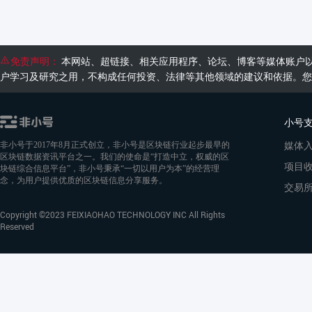
免责声明：
本网站、超链接、相关应用程序、论坛、博客等媒体账户
户学习及研究之用，不构成任何投资、法律等其他领域的建议和依据。您
小号
媒体
非小号于2017年8月正式创立，非小号是区块链行业起步最早的
区块链数据资讯平台之一。我们的使命是“打造中立，权威的区
项目
块链综合信息平台”，非小号秉承“一切以用户为本”的经营理
念，为用户提供优质的区块链信息分享服务。
交易
Copyright ©2023 FEIXIAOHAO TECHNOLOGY INC All Rights
Reserved