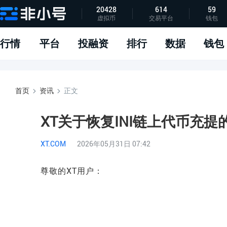
20428
614
59
虚拟币
交易平台
钱包
指标说明
APP下载
问题反馈
行情
平台
投融资
排行
数据
钱包
首页
资讯
正文
XT关于恢复INI链上代币充提
XT.COM
2026年05月31日 07:42
尊敬的XT用户：