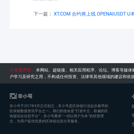
下一篇：
XT.COM 合约将上线 OPENAIUSDT U本位 Pre-IPO 永续合约 (2026
免责声明：
本网站、超链接、相关应用程序、论坛、博客等媒体
户学习及研究之用，不构成任何投资、法律等其他领域的建议和依
非小号于2017年8月正式创立，非小号是区块链行业起步最早的
区块链数据资讯平台之一。我们的使命是“打造中立，权威的区
块链综合信息平台”，非小号秉承“一切以用户为本”的经营理
念，为用户提供优质的区块链信息分享服务。