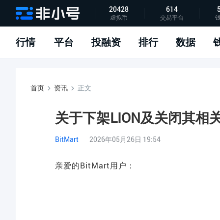
20428
614
虚拟币
交易平台
指标说明
APP下载
问题反馈
行情
平台
投融资
排行
数据
首页
资讯
正文
关于下架LION及关闭其相
BitMart
2026年05月26日 19:54
亲爱的BitMart用户：