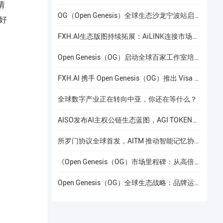
请
OG（Open Genesis）全球生态沙龙宁波站启幕，聚焦AI × Web3共识与应用落地
好
FXH.AI生态版图持续拓展：AiLINK连接市场数据、AI洞察与安全协作
Open Genesis（OG）启动全球百家工作室培养计划
FXH.AI 携手 Open Genesis（OG）推出 Visa 联名实体卡
全球数字产业正在转向中亚，你还在等什么？
AISO发布AI主权公链生态蓝图，AGI TOKEN计划于12月24日上线Gate.io
所罗门协议全球首发，AITM 推动智能记忆协议进入全球协作阶段
《Open Genesis（OG）市场里程碑：从高倍增长到共识流动性的价值重构》
Open Genesis（OG）全球生态战略：品牌运营赋能下的线下共识网络建设