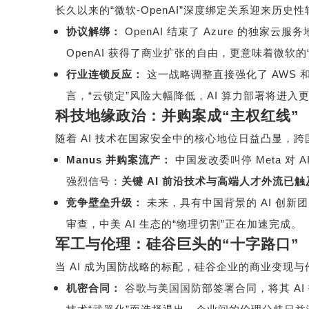
长久以来的
“
微软
-OpenAI”
深度绑定关系迎来历史性
协议解绑：
OpenAI
结束了
Azure
的独家云服务
OpenAI
获得了商业扩张的自由，更意味着微软的
行业连锁反应：
这一战略调整直接强化了
AWS
言，
“
云锁定
”
风险大幅降低，
AI
算力部署将进入
科技地缘政治：并购案成
“
主权红线
”
随着
AI
技术在国家安全中的核心地位日益凸显，跨
Manus
并购案流产：
中国发改委叫停
Meta
对
A
强烈信号：
关键
AI
前沿技术与高端人才外流已触
竞争壁垒升级：
未来，具有中国背景的
AI
创新团
审查，中美
AI
生态的
“
物理切割
”
正在加速完成。
军工与伦理：硅谷巨头的
“
十字路口
”
当
AI
成为国防战略的标配，硅谷企业的商业变现与
机密合同：
谷歌与美国国防部签署合同，将其
AI