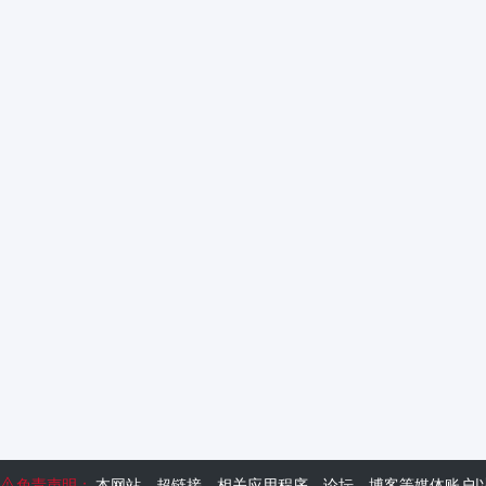
免责声明：
本网站、超链接、相关应用程序、论坛、博客等媒体账户