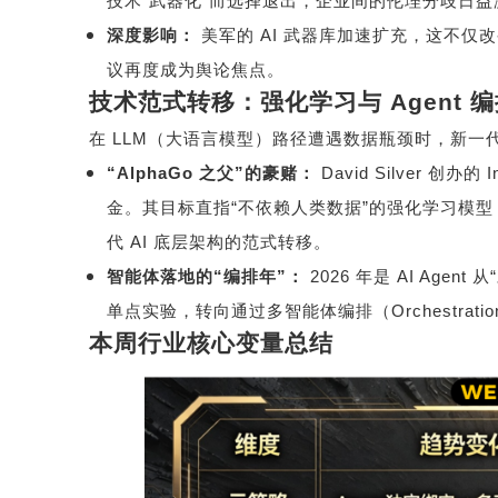
技术
“
武器化
”
而选择退出，企业间的伦理分歧日益
深度影响：
美军的
AI
武器库加速扩充，这不仅改
议再度成为舆论焦点。
技术范式转移：强化学习与
Agent
编
在
LLM
（大语言模型）路径遭遇数据瓶颈时，新一
“AlphaGo
之父
”
的豪赌：
David Silver
创办的
I
金。其目标直指
“
不依赖人类数据
”
的强化学习模型
代
AI
底层架构的范式转移。
智能体落地的
“
编排年
”
：
2026
年是
AI Agent
从
“
单点实验，转向通过多智能体编排（
Orchestratio
本周行业核心变量总结