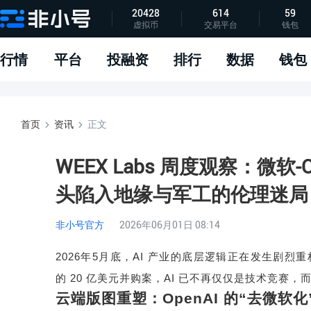
20428
614
59
虚拟币
交易平台
钱包
指标说明
APP下载
问题反馈
行情
平台
投融资
排行
数据
钱包
首页
资讯
正文
WEEX Labs 周度观察：微软-
头陷入地缘与军工的伦理迷局
非小号官方
2026年06月01日 08:14
2026
年
5
月底，
AI
产业的底层逻辑正在发生剧烈重
的
20
亿美元并购案，
AI
已不再仅仅是技术竞赛，
云端版图重塑：
OpenAI
的
“
去微软化