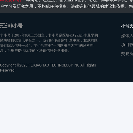
户学习及研究之用，不构成任何投资、法律等其他领域的建议和依据。您
小号
媒体
非小号于2017年8月正式创立，非小号是区块链行业起步最早的
区块链数据资讯平台之一。我们的使命是“打造中立，权威的区
项目
块链综合信息平台”，非小号秉承“一切以用户为本”的经营理
念，为用户提供优质的区块链信息分享服务。
交易
Copyright ©2023 FEIXIAOHAO TECHNOLOGY INC All Rights
Reserved