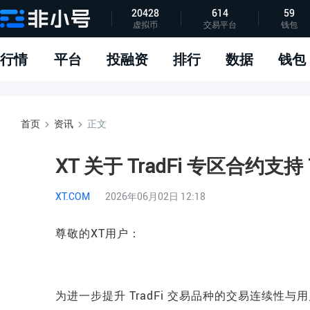
20428
614
59
虚拟币
交易平台
钱包
指标说明
APP下载
问题反馈
行情
平台
投融资
排行
数据
钱包
首页
资讯
正文
XT 关于 TradFi 专区合约支
XT.COM
2026年06月02日 12:18
尊敬的XT用户：
为进一步提升 TradFi 交易品种的交易连续性与用