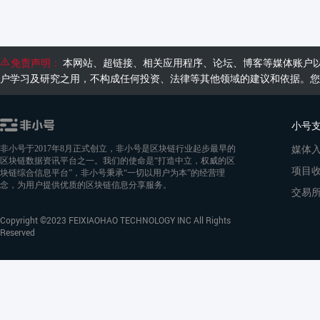
免责声明：
本网站、超链接、相关应用程序、论坛、博客等媒体账户
户学习及研究之用，不构成任何投资、法律等其他领域的建议和依据。您
小号
媒体
非小号于2017年8月正式创立，非小号是区块链行业起步最早的
区块链数据资讯平台之一。我们的使命是“打造中立，权威的区
项目
块链综合信息平台”，非小号秉承“一切以用户为本”的经营理
念，为用户提供优质的区块链信息分享服务。
交易
Copyright ©2023 FEIXIAOHAO TECHNOLOGY INC All Rights
Reserved