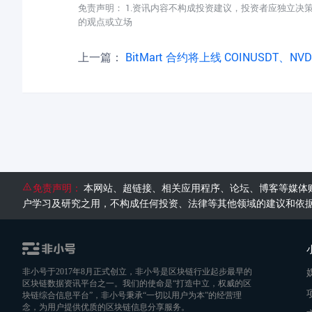
免责声明： 1.资讯内容不构成投资建议，投资者应独立决
的观点或立场
上一篇：
BitMart 合约将上线 COINUSDT、NVDAUSDT & 9
免责声明：
本网站、超链接、相关应用程序、论坛、博客等媒体
户学习及研究之用，不构成任何投资、法律等其他领域的建议和依
非小号于2017年8月正式创立，非小号是区块链行业起步最早的
区块链数据资讯平台之一。我们的使命是“打造中立，权威的区
块链综合信息平台”，非小号秉承“一切以用户为本”的经营理
念，为用户提供优质的区块链信息分享服务。