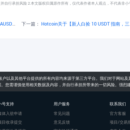
策并自行承担风险 2.本文版权归属原作所有，仅代表作者本人观点，不代表非小
 个永续合约
下一篇：
Hotcoin关于【新人白捡 10 USDT 指南，三步轻松拿下 3,565 美金】活动奖励已发放的公告
账户以及其他平台提供的所有内容均来源于第三方平台。我们对于网站及
据。您需谨慎使用相关数据及内容，并自行承担所带来的一切风险。强烈
小号支持
用户服务
联系我们
媒体入驻申请
常见问题
官方客服
项目收录提交
意见反馈
项目/交易