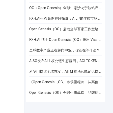
OG（Open Genesis）全球生态沙龙宁波站启幕，聚焦AI × Web3共识与应用落地
FXH.AI生态版图持续拓展：AiLINK连接市场数据、AI洞察与安全协作
Open Genesis（OG）启动全球百家工作室培养计划
FXH.AI 携手 Open Genesis（OG）推出 Visa 联名实体卡
全球数字产业正在转向中亚，你还在等什么？
AISO发布AI主权公链生态蓝图，AGI TOKEN计划于12月24日上线Gate.io
所罗门协议全球首发，AITM 推动智能记忆协议进入全球协作阶段
《Open Genesis（OG）市场里程碑：从高倍增长到共识流动性的价值重构》
Open Genesis（OG）全球生态战略：品牌运营赋能下的线下共识网络建设