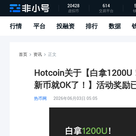
20428
614
虚拟币
交易平台
指标说明
APP下载
问题反馈
行情
平台
投融资
排行
数据
首页
资讯
正文
Hotcoin关于【白拿120
新币就OK了！】活动奖励
热币网
2026年06月03日 05:05