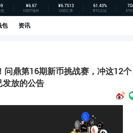
59
¥6.67
¥6.7513
61.43%
7G
钱包
USDT场外
USD汇率
BTC占比
ETH
钱包
资讯
0U！问鼎第16期新币挑战赛，冲这12个
已发放的公告