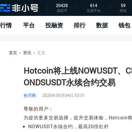
20428
614
59
虚拟币
交易平台
钱包
指标说明
APP下载
问题反馈
行情
平台
投融资
排行
数据
钱包
首页
资讯
正文
Hotcoin将上线NOWUSDT、C
ONDSUSDT永续合约交易
热币网
2026年06月04日 03:51
尊敬的用户：
为提供更多交易选择，提升交易体验，Hotcoin将于
NOWUSDT永续合约，最高20倍杠杆