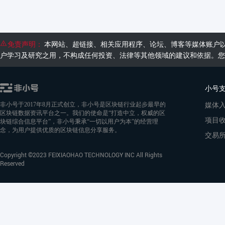
免责声明：
本网站、超链接、相关应用程序、论坛、博客等媒体账户
户学习及研究之用，不构成任何投资、法律等其他领域的建议和依据。您
小号
媒体
非小号于2017年8月正式创立，非小号是区块链行业起步最早的
区块链数据资讯平台之一。我们的使命是“打造中立，权威的区
项目
块链综合信息平台”，非小号秉承“一切以用户为本”的经营理
念，为用户提供优质的区块链信息分享服务。
交易
Copyright ©2023 FEIXIAOHAO TECHNOLOGY INC All Rights
Reserved