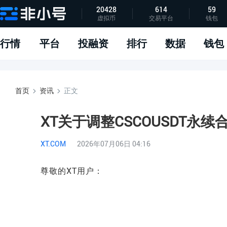
20428
614
59
虚拟币
交易平台
钱包
指标说明
APP下载
问题反馈
行情
平台
投融资
排行
数据
钱包
首页
资讯
正文
XT关于调整CSCOUSDT永
XT.COM
2026年07月06日 04:16
尊敬的XT用户：