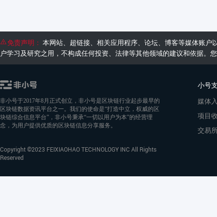
免责声明：
本网站、超链接、相关应用程序、论坛、博客等媒体账户
户学习及研究之用，不构成任何投资、法律等其他领域的建议和依据。您
小号
媒体
非小号于2017年8月正式创立，非小号是区块链行业起步最早的
区块链数据资讯平台之一。我们的使命是“打造中立，权威的区
项目
块链综合信息平台”，非小号秉承“一切以用户为本”的经营理
念，为用户提供优质的区块链信息分享服务。
交易
Copyright ©2023 FEIXIAOHAO TECHNOLOGY INC All Rights
Reserved